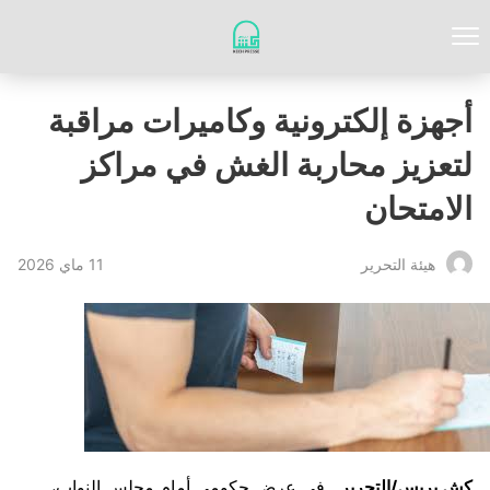
أجهزة إلكترونية وكاميرات مراقبة
لتعزيز محاربة الغش في مراكز
الامتحان
11 ماي 2026
‏هيئة ‏التحرير
كش بريس/التحرير ـ
في عرض حكومي أمام مجلس النواب،