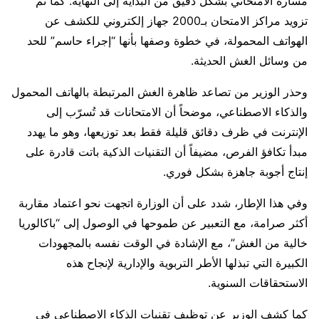
مساره الامتحاني بشكل دقيق من البداية إلى النهاية. كما تم
تزويد مراكز الامتحان بـ2000 جهاز إلكتروني للكشف عن
الهواتف المحمولة، في خطوة وصفها بأنها “إجراء حاسم” للحد
من وسائل الغش الحديثة.
وحذر الوزير من تصاعد ظاهرة الغش المرتبطة بالهاتف المحمول
والذكاء الاصطناعي، موضحاً أن الامتحانات قد تُسرّب إلى
الإنترنت في ظرف دقائق قليلة فقط بعد توزيعها، وهو ما يهدد
مبدأ تكافؤ الفرص، مضيفاً أن التقنيات الذكية باتت قادرة على
إنتاج أجوبة جاهزة بشكل فوري.
وفي هذا الإطار، شدد على أن الوزارة اتجهت نحو اعتماد مقاربة
أكثر صرامة، مع التعبير عن طموحها في الوصول إلى “باكالوريا
خالية من الغش”، مع الإشادة في الوقت نفسه بالمجهودات
الكبيرة التي تبذلها الأطر التربوية والإدارية لإنجاح هذه
الاستحقاقات السنوية.
كما كشف الوزير عن توظيف تقنيات الذكاء الاصطناعي في