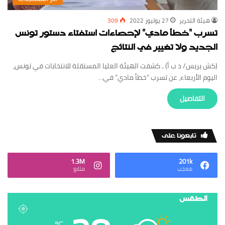
‏هيئة ‏التحرير
27 يوليوز 2022
309
تسرب “خطأ مادي” لإحصاءات استفتاء دستور تونس
الجديد ولا تغيير في النتائج
(كش بريس/ د ب أ) ـ كشفت الهيئة العليا المستقلة للانتخابات في تونس،
اليوم الأربعاء، عن تسرب “خطأ مادي” في…
‏التفاصيل
‏تابعونا على
1.3M
201k
‏معجب
‏متابع
الطقس
℃