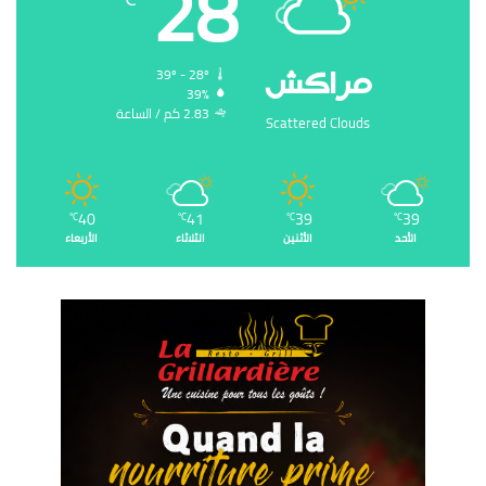
28
‏مراكش
39º - 28º
39%
2.83 ‏كم / الساعة
Scattered Clouds
40
41
39
39
℃
℃
℃
℃
الأحد
الأثنين
الثلاثاء
الأربعاء