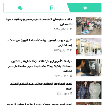
ذكرى طوفان الأقصى: تنظيم مسيرة وطنية دعما
لفلسطين
11 شتنبر 2024
تقرير دولي: المغرب يبتعث أعدادا كبيرة من طلابه
إلى الخارج
27 يوليوز 2025
دراسة لـ“أفروبارومتر”: 58٪ من المغاربة يمتلكون
حسابات بنكية و12٪ فقط يعتمدون على المال عبر
الهاتف
23 دجنبر 2025
شيخ المقاومة الوطنية مولاي عبد السلام الجبلي :
أمينة
5 أبريل 2024
شيخ المجاهدين مولاي عبد السلام الجبلي: الرجوع