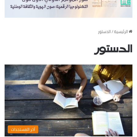
‏الرئيسية
/
الدستور
الدستور
‏آخر المستجدات