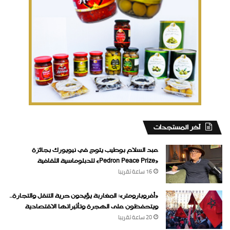
‏آخر المستجدات
عبد السلام بوطيب يتوج في نيويورك بجائزة
«Pedron Peace Prize» للدبلوماسية الثقافية
16 ساعة ‏تقريبا
«أفروبارومتر»: المغاربة يؤيدون حرية التنقل والتجارة..
ويتحفظون على الهجرة وتأثيراتها الاقتصادية
20 ساعة ‏تقريبا