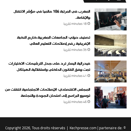
المغرب في المرتبة 106 عالميا في مؤشر الانتقال
والإقامة..
18 minutes ‏تقريبا
تصنيف دولي: الجامعات المغربية خارج النخبة
الإفريقية رغم إصلاحات التعليم العالي
35 minutes ‏تقريبا
فيدرالية اليسار ترد على جدل الترشيحات: الاختيارات
تمت وفق القانون الداخلي واستقلالية الهياكل
41 minutes ‏تقريبا
المجلس الاقتصادي: الإصلاحات الاجتماعية انتقلت من
توسيع البرامج إلى امتحان الجودة والنجاعة
46 minutes ‏تقريبا
Kechpresse.com
| partenaire de:
© Copyright 2026, Tous droits réservés |