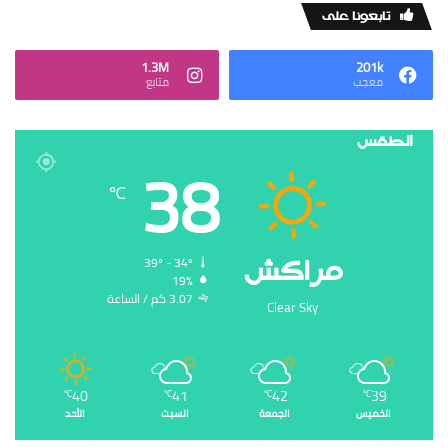
‏تابعونا على
1.3M
201k
‏معجب
‏متابع
الطقس
38
℃
‏مراكش
39º - 34º
19%
3.07 ‏كم / الساعة
Clear Sky
40
41
42
39
℃
℃
℃
℃
الخميس
الجمعة
السبت
الأحد