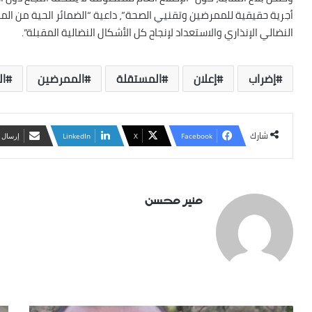
أجرية حقيقية للممرضين وتقنيي الصحة”، داعية “الضمائر الحية من ا
النضالي الإنذاري والاستعداد لإنجاح كل الأشكال النضالية المقبلة”.
إضراب
إعلان
المستقلة
الممرضين
ال
شارك
Facebook
X
LinkedIn
‏إرسال 
منير محسن
حسن
إطل