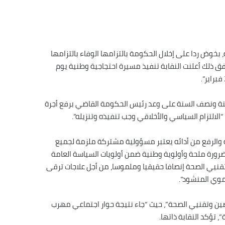
خوض ردا على إخلال الحكومة بالتزامها الوفاء بالتزامها
ق ذلك أعلنت النقابة تنفيذ مسيرة احتجاجية وطنية يوم
ب السنة ونصف السنة على وعد رئيس الحكومة القاضي برفع أجرة
لالتزام السياسي والأخلاقي وجب تنفيذه وتنزيله”.
 والرفع من أدائه يعتبر مسؤولية مشتركة ملزمة لجميع
ضرورة ملحة وأولوية وطنية ضمن أولويات السياسة العامة
تقنيي الصحة إنصافا حقيقيا وملموسا، من أجل علاجات ترقى
نموي المنشود”.
ين وتقنيي الصحة”، حيث “جاء نتيجة حوار اجتماعي مهرب
 تؤكد النقابة ذاتها.