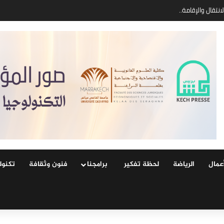
عمال
الرياضة
لحظة تفكير
‏ ‏برامجنا
فنون وثقافة
‏تكنول