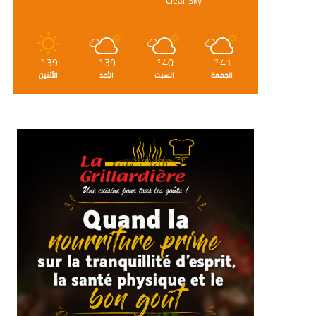
39
39
40
41
℃
℃
℃
℃
الجمعة
السبت
الأحد
الأثنين