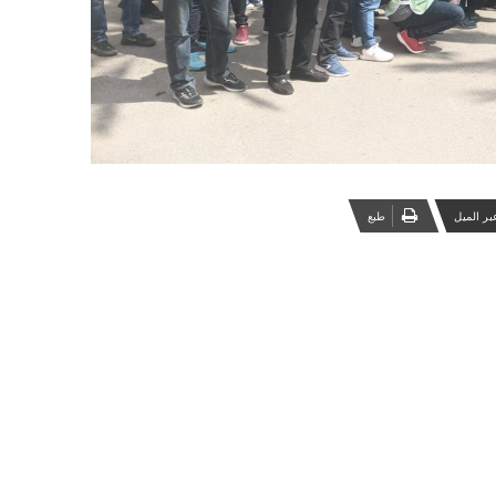
بر الميل
‏طبع