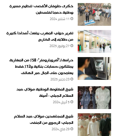
ذكرى طوفان الأقصى: تنظيم مسيرة
وطنية دعما لفلسطين
11 شتنبر 2024
تقرير دولي: المغرب يبتعث أعدادا كبيرة
من طلابه إلى الخارج
27 يوليوز 2025
دراسة لـ“أفروبارومتر”: 58٪ من المغاربة
يمتلكون حسابات بنكية و12٪ فقط
يعتمدون على المال عبر الهاتف
23 دجنبر 2025
شيخ المقاومة الوطنية مولاي عبد
السلام الجبلي : أمينة
5 أبريل 2024
شيخ المجاهدين مولاي عبد السلام
الجبلي: الرجوع من المنفى
29 ماي 2024