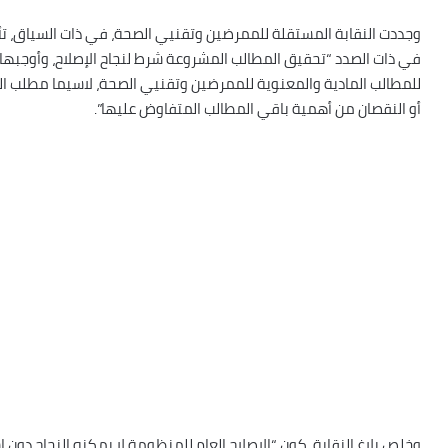
وجددت النقابة المستقلة للممرضين وتقنيي الصحة، في ذات السياق، تأ
في ذات الصدد “تحقيق المطالب المشروعة شرط لنجاح الإصلاح، وأوجبه
أو النقصان من أهمية باقي المطالب المتفاوض عليها”.
وخلص بلاغ النقابة، كون “الإصلاح العام للمنظومة لا يمكنه النجاح دون ا