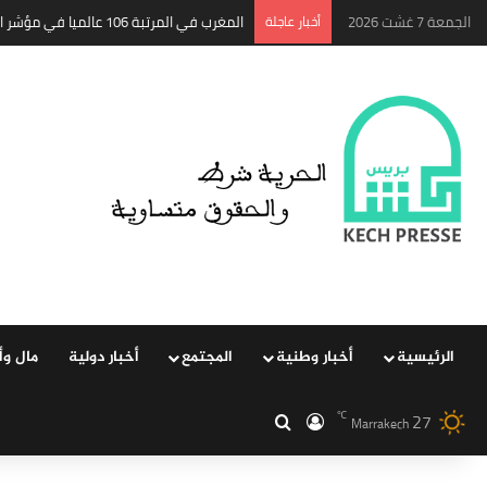
الجمعة 7 غشت 2026
‏أخبار عاجلة
المغرب في المرتبة 106 عالميا في مؤشر الانتقال والإقامة..
الرئيسية
‏أخبار وطنية
المجتمع
‏أخبار دولية
مال وأ
27
‏الدخول
بحث عن
℃
Marrakech