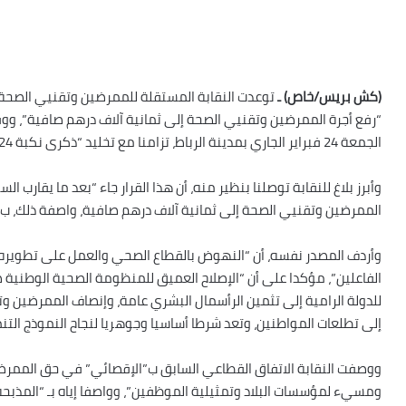
(كش بريس/خاص) ـ
توعدت النقابة المستقلة للممرضين وتقنيي الصحة، ب
“رفع أجرة الممرضين وتقنيي الصحة إلى ثمانية آلاف درهم صافية”، ووف
الجمعة 24 فبراير الجاري بمدينة الرباط، تزامنا مع تخليد “ذكرى نكبة 24 فبراير”.
وأبرز بلاغ للنقابة توصلنا بنظير منه، أن هذا القرار جاء “بعد ما يقار
الممرضين وتقنيي الصحة إلى ثمانية آلاف درهم صافية، واصفة ذلك، ب “ا
وأردف المصدر نفسه، أن “النهوض بالقطاع الصحي والعمل على تطويره
الفاعلين”، مؤكدا على أن “الإصلاح العميق للمنظومة الصحية الوطنية 
للدولة الرامية إلى تثمين الرأسمال البشري عامة، وإنصاف الممرضين و
إلى تطلعات المواطنين، وتعد شرطا أساسيا وجوهريا لنجاح النموذج الت
ووصفت النقابة الاتفاق القطاعي السابق ب”الإقصائي” في حق الممرض
ومسيء لمؤسسات البلاد وتمثيلية الموظفين”، وواصفا إياه بـ “المذبحة”،