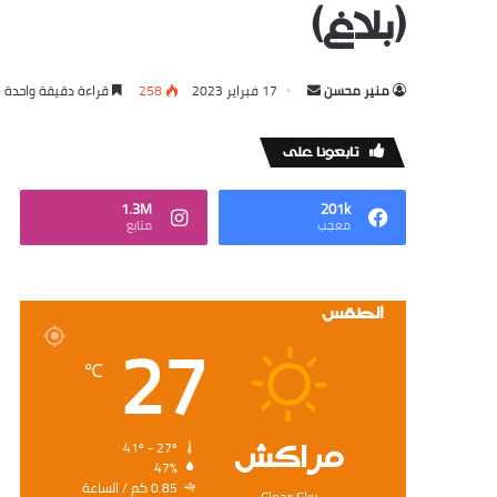
(بلاغ)
Send
منير محسن
17 فبراير 2023
258
قراءة دقيقة واحدة
an
email
‏تابعونا على
1.3M
201k
‏معجب
‏متابع
الطقس
27
℃
‏مراكش
41º - 27º
47%
0.85 ‏كم / الساعة
Clear Sky