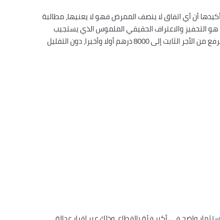
كيدها أن أي اتفاق لا ينصف الممرض فهو لا يعنيها، مطالبة
ا هو التحفيز والاعتراف الحقيقي الملموس الذي يستجيب
للمطالب المادية والمعنوية للممرضين وتقنيي الصحة، لاسيما مطلب الرفع من الأجر الثابت إلى 8000 درهم أولا وأخيرا، دون التقليل
ستثمار واضح في أكبر فئة بالقطاع، وذلك عبر إقرار عدالة