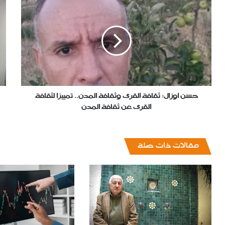
اوزال:
أول
ثقافة
"أ
القرى
أسن
وثقافة
بكل
المدن..
طب
تمييزا
الأ
لثقافة
بالد
القرى
الب
عن
حسن اوزال: ثقافة القرى وثقافة المدن.. تمييزا لثقافة
ثقافة
القرى عن ثقافة المدن
المدن
‏مقالات ذات صلة