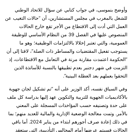
وأوضح بنموسى، في جواب كتابي عن سؤال للاتحاد الوطني
للشغل بالمغرب في مجلس المستشارين، أن “حالات التغيب عن
العمل التي أدت إلى الاقتطاع من الأجر تقع خارج الحالات
المنصوص عليها في الفصل 39 من النظام الأساسي للوظيفة
العمومية، والتي تعتبر إخلالا بالالتزامات الوظيفية؛ وهو ما
يستوجب تفعيل المقتضيات والمساطر ذات الصلة”، لافتا إلى أن
“الحكومة اعتمدت مقارنة مرنة في التعامل مع الاقتطاعات، إذ
التزمت في شهر دجنبر بعدم تطبيقها بالنسبة للأساتذة الذين
التحقوا بعملهم بعد العطلة البينية”.
وفي السياق نفسه، أكد الوزير على أنه “تم تشكيل لجان جهوية
بالأكاديميات الجهوية للتربية والتكوين عهد إليها بدراسة كل ملف
على حدة وتصنيفه حسب المؤاخذات المسجلة على المعني
بالأمر. وتمت معالجة الوضعية الإدارية والمالية للعديد منهم؛ بما
في ذلك إعادة صرف أجورهم ابتداء من يناير 2024. أما باقي
الحالات فسيتم عرضها أمام المجالس التأديبية، التي ستعقد