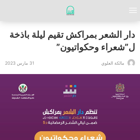
دار الشعر بمراكش تقيم ليلة باذخة
ل”شعراء وحكواتيون”
31 مارس 2023
مالكة العلوي