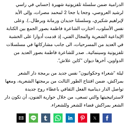
الدرامية ضمن سلسلة تلفزيونية شهيرة (حسابي في راسي
لرشيد العروصي، وجحا يا جحا 2 لمحمد مصرات، وإلى الأبد
لإبراهيم شكيري، وسلسلتا حديدان ورمانة وبرطال..). وعلى
نفس الأسلوب، اختارت الشاعرة فاطمة بصور الجمع بين الكتابة
الإبداعية الشعرية والمجال الفني، إذ قدمت أدوارا على الخشبة
في العديد من المسرحيات، الى جانب مشاركاتها في مسلسلات
تلفزيونية وسينمائية.. صدر للشاعرة فاطمة بصور العديد من
الدواوين، آخرها ديوان “كاين علاش”.
ليلة “شعراء وحكواتيون” نفس جديد من برمجة دار الشعر
بمراكش، ضمن افتتاح الطور الثالث من برمجتها الشعرية، ومعها
تواصل الدار دينامية الفعل الثقافي باعطاء روح جديدة
لاستراتيجيتها والتي تسعى، من خلال حوارية الفنون، أن تكون دار
الشعر بمراكش فضاء للشعر وللشعراء.