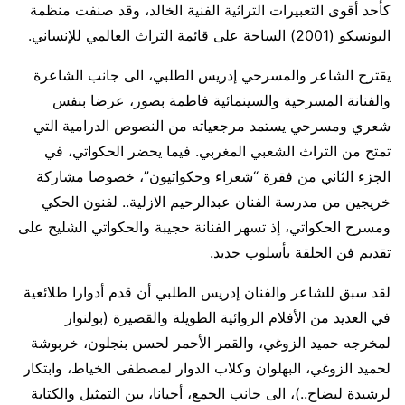
كأحد أقوى التعبيرات التراثية الفنية الخالد، وقد صنفت منظمة
اليونسكو (2001) الساحة على قائمة التراث العالمي للإنساني.
يقترح الشاعر والمسرحي إدريس الطلبي، الى جانب الشاعرة
والفنانة المسرحية والسينمائية فاطمة بصور، عرضا بنفس
شعري ومسرحي يستمد مرجعياته من النصوص الدرامية التي
تمتح من التراث الشعبي المغربي. فيما يحضر الحكواتي، في
الجزء الثاني من فقرة “شعراء وحكواتيون”، خصوصا مشاركة
خريجين من مدرسة الفنان عبدالرحيم الازلية.. لفنون الحكي
ومسرح الحكواتي، إذ تسهر الفنانة حجيبة والحكواتي الشليح على
تقديم فن الحلقة بأسلوب جديد.
لقد سبق للشاعر والفنان إدريس الطلبي أن قدم أدوارا طلائعية
في العديد من الأفلام الروائية الطويلة والقصيرة (بولنوار
لمخرجه حميد الزوغي، والقمر الأحمر لحسن بنجلون، خربوشة
لحميد الزوغي، البهلوان وكلاب الدوار لمصطفى الخياط، وابتكار
لرشيدة لبضاح..)، الى جانب الجمع، أحيانا، بين التمثيل والكتابة