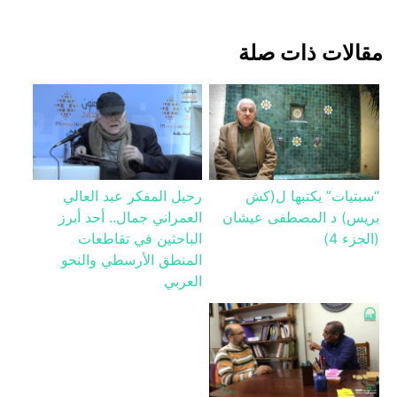
‏مقالات ذات صلة
“سبتيات” يكتبها ل(كش
رحيل المفكر عبد العالي
بريس) د المصطفى عيشان
العمراني جمال.. أحد أبرز
(الجزء 4)
الباحثين في تقاطعات
المنطق الأرسطي والنحو
العربي