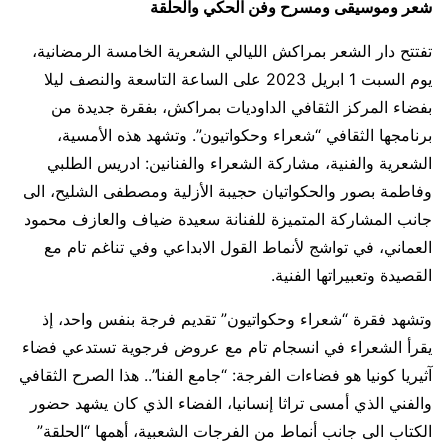
شعر وموسيقى ومسرح وفن الحكي والحلقة
تفتتح دار الشعر بمراكش الليالي الشعرية الخامسة الرمضانية،
يوم السبت 1 ابريل 2023 على الساعة التاسعة والنصف ليلا
بفضاء المركز الثقافي الداوديات بمراكش، بفقرة جديدة من
برنامجها الثقافي “شعراء وحكواتيون”. وتشهد هذه الأمسية،
الشعرية والفنية، مشاركة الشعراء والفنانين: ادريس الطلبي
وفاطمة بصور والحكواتيان حجيبة الأزلية ومصطفى الشليح، الى
جانب المشاركة المتميزة للفنانة سعيدة ضياف والعازف محمود
العماني، في تواشج لأنماط القول الابداعي وفي تناغم تام مع
القصيدة وتعبيراتها الفنية.
وتشهد فقرة “شعراء وحكواتيون” تقديم فرجة بنفس واحد، إذ
يقرأ الشعراء في انسجام تام مع عروض فرجوية تستدعي فضاء
آثيريا كونيا هو فضاءات الفرجة: “جامع الفنا”.. هذا الصرح الثقافي
والفني الذي أمسى تراثا إنسانيا، الفضاء الذي كان يشهد حضور
الكتاب الى جانب أنماط من الفرجات الشعبية، أهمها “الحلقة”