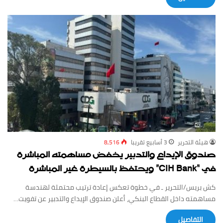
‏هيئة ‏التحرير
3 أسابيع ‏تقريبا
8,516
صندوق الإيداع والتدبير يخفض مساهمته المباشرة
في “CIH Bank” ويحتفظ بالسيطرة غير المباشرة
كش بريس/التحرير ـ في خطوة تعكس إعادة ترتيب محتملة لهندسة
مساهمته داخل القطاع البنكي، أعلن صندوق الإيداع والتدبير عن تفويت…
‏التفاصيل