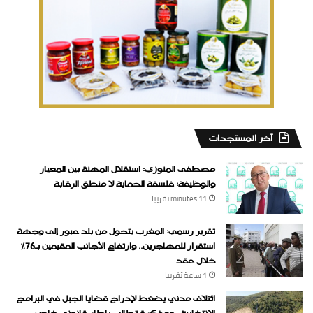
‏آخر المستجدات
مصطفى المنوزي: استقلال المهنة بين المعيار
والوظيفة: فلسفة الحماية لا منطق الرقابة
11 minutes ‏تقريبا
تقرير رسمي: المغرب يتحول من بلد عبور إلى وجهة
استقرار للمهاجرين.. وارتفاع الأجانب المقيمين بـ76%
خلال عقد
1 ساعة ‏تقريبا
ائتلاف مدني يضغط لإدراج قضايا الجبل في البرامج