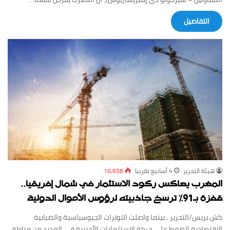
‏التفاصيل
‏هيئة ‏التحرير
4 أسابيع ‏تقريبا
10,658
المغرب يعاكس ركود الاستثمار في شمال إفريقيا..
قفزة بـ91% ترسخ جاذبيته لرؤوس الأموال الدولية
كش بريس/التحرير ـ بينما واصلت التوترات الجيوسياسية والضبابية
الاقتصادية الضغط على حركة الاستثمارات الأجنبية في العديد من مناطق