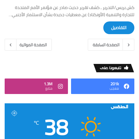
كش بريس/التحرير ـ كشف تقرير حديث صادر عن مؤتمر الأمم المتحدة
للتجارة والتنمية (الأونكتاد) عن معطيات جديدة بشأن الاستثمار الأجنبي…
‏التفاصيل
‏الصفحة السابقة
‏الصفحة الموالية
‏تابعونا على
1.3M
201k
‏معجب
‏متابع
الطقس
38
℃