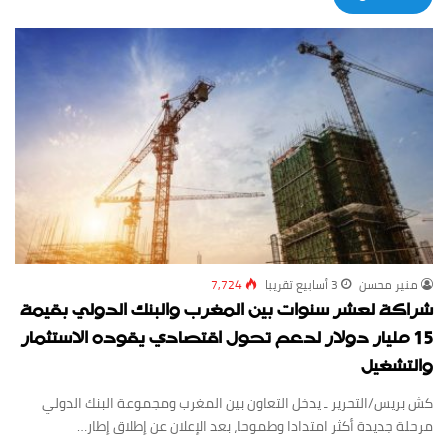
منير محسن
3 أسابيع ‏تقريبا
7,724
شراكة لعشر سنوات بين المغرب والبنك الدولي بقيمة
15 مليار دولار لدعم تحول اقتصادي يقوده الاستثمار
والتشغيل
كش بريس/التحرير ـ يدخل التعاون بين المغرب ومجموعة البنك الدولي
مرحلة جديدة أكثر امتدادا وطموحا، بعد الإعلان عن إطلاق إطار…