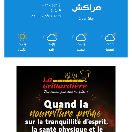
‏مراكش
41º - 33º
21%
3.07 ‏كم / الساعة
Clear Sky
39
39
40
41
℃
℃
℃
℃
الجمعة
السبت
الأحد
الأثنين