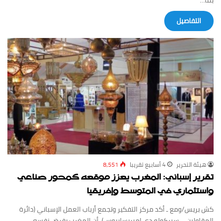
‏التفاصيل
‏هيئة ‏التحرير
4 أسابيع ‏تقريبا
8,551
تقرير إسباني: المغرب يعزز موقعه كمحور صناعي
واستثماري في المتوسط وإفريقيا
كش بريس/ومع ـ أكد مركز التفكير وتجمع أرباب العمل الإسباني (دائرة
المقاولين – سيركولو دي إمبريساريوس)، أن المغرب يفرض نفسه…