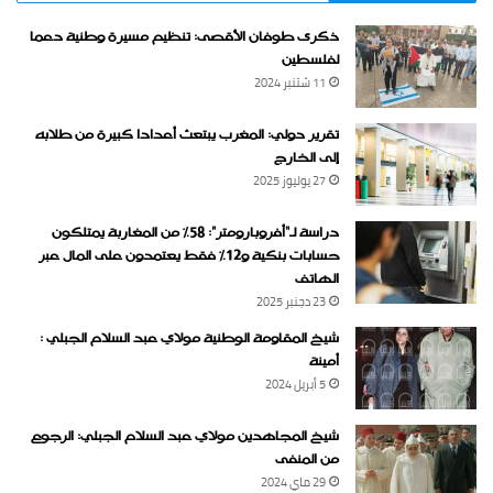
ذكرى طوفان الأقصى: تنظيم مسيرة وطنية دعما
لفلسطين
11 شتنبر 2024
تقرير دولي: المغرب يبتعث أعدادا كبيرة من طلابه
إلى الخارج
27 يوليوز 2025
دراسة لـ“أفروبارومتر”: 58٪ من المغاربة يمتلكون
حسابات بنكية و12٪ فقط يعتمدون على المال عبر
الهاتف
23 دجنبر 2025
شيخ المقاومة الوطنية مولاي عبد السلام الجبلي :
أمينة
5 أبريل 2024
شيخ المجاهدين مولاي عبد السلام الجبلي: الرجوع
من المنفى
29 ماي 2024