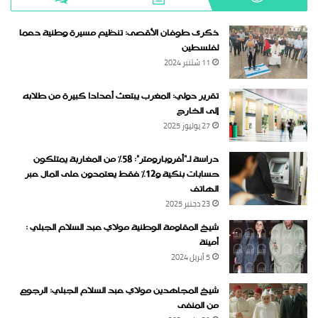
ذكرى طوفان الأقصى: تنظيم مسيرة وطنية دعما
لفلسطين
11 شتنبر 2024
تقرير دولي: المغرب يبتعث أعدادا كبيرة من طلابه
إلى الخارج
27 يوليوز 2025
دراسة لـ“أفروبارومتر”: 58٪ من المغاربة يمتلكون
حسابات بنكية و12٪ فقط يعتمدون على المال عبر
الهاتف
23 دجنبر 2025
شيخ المقاومة الوطنية مولاي عبد السلام الجبلي :
أمينة
5 أبريل 2024
شيخ المجاهدين مولاي عبد السلام الجبلي: الرجوع
من المنفى