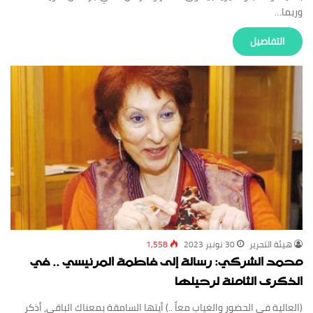
وربما…
‏التفاصيل
‏هيئة ‏التحرير
30 نونبر 2023
1,558
محمد الشركي: رسالة إلى فاطمة المرنيسي .. في
الذكرى الثامنة لرحيلها
(العالية في الحضور والغياب معاً ..) أيتها السامقة بمعناك الباقي، أذكر