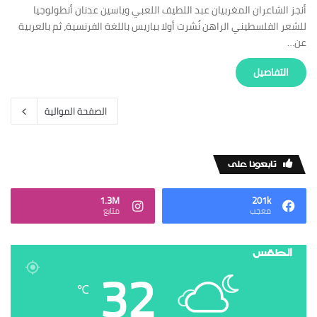
أنجز الشاعران المغربيان عبد اللطيف اللعبي وياسين عدنان أنطولوجيا
للشعر الفلسطيني الراهن نُشرت أولا بباريس باللغة الفرنسية، ثم بالعربية
عن…
‏التفاصيل
‏الصفحة الموالية
‏تابعونا على
1.3M
201k
‏معجب
‏متابع
الطقس
32
℃