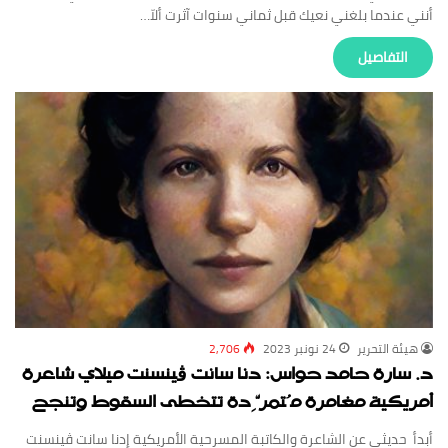
أنني عندما بلغني نعيك قبل ثماني سنوات آثرت ألاّ…
‏التفاصيل
‏هيئة ‏التحرير
24 نونبر 2023
2,706
د. سارة حامد حواس: دنا سانت ڤينسنت ميلاي شاعرة
أمريكية مغامرة مُتمرِّدة تتخطى السقوط وتنجح
أبدأ حديثي عن الشاعرة والكاتبة المسرحية الأمريكية إدنا سانت ڤينسنت