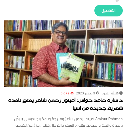
‏التفاصيل
‏هيئة ‏التحرير
9 دجنبر 2023
3,672
د سارة حامد حواس: أمينور رحمن شاعر يفتح نافذة
شعرية جديدة من آسيا
Aminur Rahman آمينور رحمن شاعرٌ ومترجمٌ وناقدٌ بنجلاديشي ينبضُ
بالحياة والحبّ والحيوية، يهوى السفر والترحال فهي جزءٌ من تكوينه