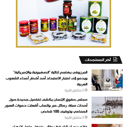
‏آخر المستجدات
المرزوقي يهاجم ثنائية “الصهيونية والإمبريالية”
ويدعو إلى اعتبار الاستبداد أحد أخطر أعداء الشعوب
العربية
2 ساعتين ‏تقريبا
مجلس حقوق الإنسان يكشف تفاصيل جديدة حول
أحداث سبتة: رسائل عبر واتساب أشعلت دعوات العبور
الجماعي وتوقيف 100 شخص
2 ساعتين ‏تقريبا
فلاح بزمران الشرقية يطالب بتدخل عاجل لإنهاء