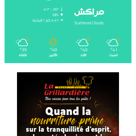
‏مراكش
41º - 26º
28%
4.41 ‏كم / الساعة
Scattered Clouds
39
40
40
41
℃
℃
℃
℃
السبت
الأحد
الأثنين
الثلاثاء