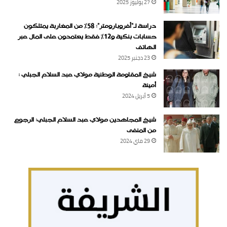
27 يوليوز 2025
دراسة لـ“أفروبارومتر”: 58٪ من المغاربة يمتلكون
حسابات بنكية و12٪ فقط يعتمدون على المال عبر
الهاتف
23 دجنبر 2025
شيخ المقاومة الوطنية مولاي عبد السلام الجبلي :
أمينة
5 أبريل 2024
شيخ المجاهدين مولاي عبد السلام الجبلي: الرجوع
من المنفى
29 ماي 2024