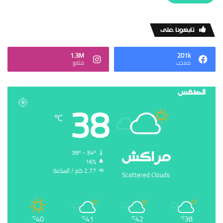
‏تابعونا على
1.3M
201k
‏معجب
‏متابع
الطقس
38
℃
‏مراكش
38º - 34º
16%
2.77 ‏كم / الساعة
Scattered Clouds
40
41
42
38
℃
℃
℃
℃