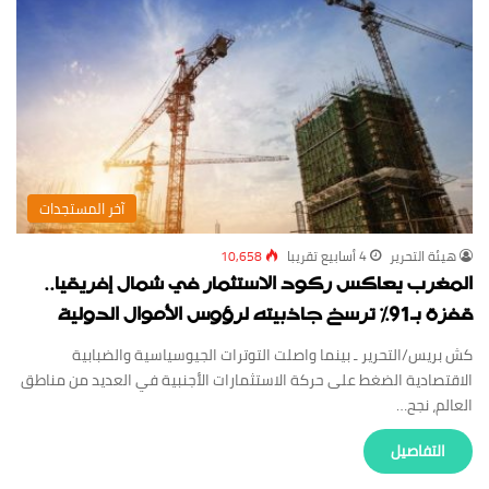
‏آخر المستجدات
‏هيئة ‏التحرير
4 أسابيع ‏تقريبا
10,658
المغرب يعاكس ركود الاستثمار في شمال إفريقيا..
قفزة بـ91% ترسخ جاذبيته لرؤوس الأموال الدولية
كش بريس/التحرير ـ بينما واصلت التوترات الجيوسياسية والضبابية
الاقتصادية الضغط على حركة الاستثمارات الأجنبية في العديد من مناطق
العالم، نجح…
‏التفاصيل