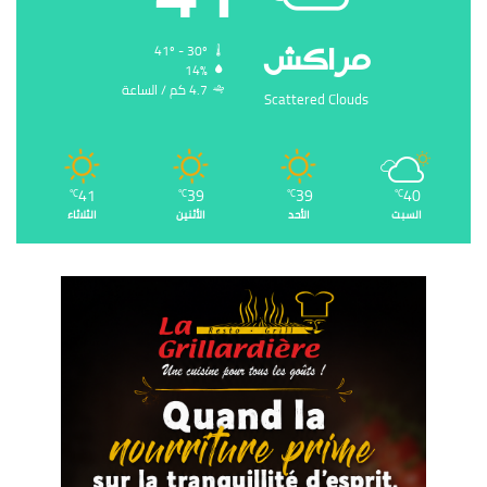
‏مراكش
41º - 30º
14%
4.7 ‏كم / الساعة
Scattered Clouds
41
39
39
40
℃
℃
℃
℃
السبت
الأحد
الأثنين
الثلاثاء