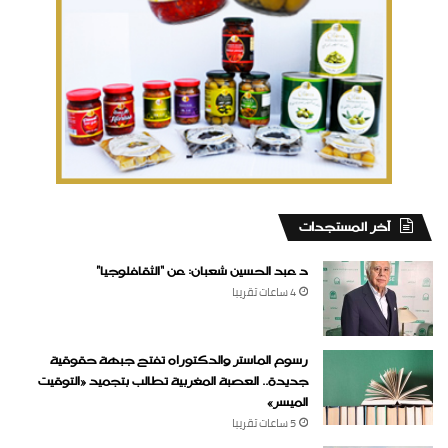
‏آخر المستجدات
د عبد الحسين شعبان: عن “الثقافلوجيا”
4 ساعات ‏تقريبا
رسوم الماستر والدكتوراه تفتح جبهة حقوقية
جديدة.. العصبة المغربية تطالب بتجميد «التوقيت
الميسر»
5 ساعات ‏تقريبا