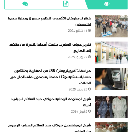
ذكرى طوفان الأقصى: تنظيم مسيرة وطنية دعما
لفلسطين
11 شتنبر 2024
تقرير دولي: المغرب يبتعث أعدادا كبيرة من طلابه
إلى الخارج
27 يوليوز 2025
دراسة لـ“أفروبارومتر”: 58٪ من المغاربة يمتلكون
حسابات بنكية و12٪ فقط يعتمدون على المال عبر
الهاتف
23 دجنبر 2025
شيخ المقاومة الوطنية مولاي عبد السلام الجبلي :
أمينة
5 أبريل 2024
شيخ المجاهدين مولاي عبد السلام الجبلي: الرجوع
من المنفى