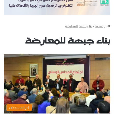
‏الرئيسية
/
بناء جبهة للمعارضة
بناء جبهة للمعارضة
‏آخر المستجدات