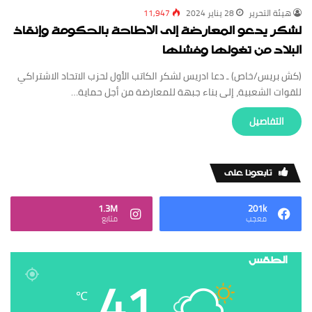
‏هيئة ‏التحرير
28 يناير 2024
11,947
لشكر يدعو المعارضة إلى الاطاحة بالحكومة وإنقاذ
البلاد من تغولها وفشلها
(كش بريس/خاص) ـ دعا ادريس لشكر الكاتب الأول لحزب الاتحاد الاشتراكي
للقوات الشعبية، إلى بناء جبهة للمعارضة من أجل حماية…
‏التفاصيل
‏تابعونا على
1.3M
201k
‏معجب
‏متابع
الطقس
41
℃