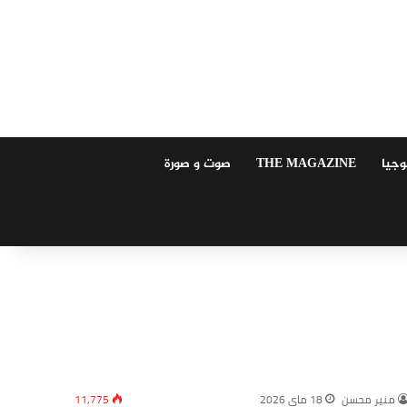
وجيا
THE MAGAZINE
صوت و صورة
منير محسن
18 ماي 2026
11,775