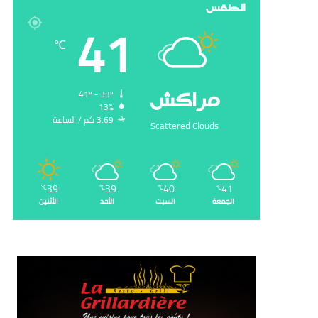
الطقس
41
℃
‏مراكش
41º - 33º
13%
3.69 ‏كم / الساعة
Scattered Clouds
39
39
40
41
℃
℃
℃
℃
الجمعة
السبت
الأحد
الأثنين