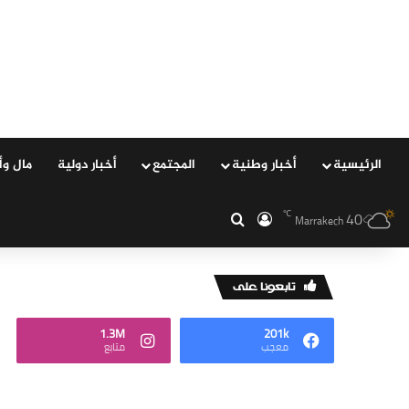
الرئيسية
‏أخبار وطنية
المجتمع
‏أخبار دولية
مال وأ
40
℃
‏الدخول
بحث عن
Marrakech
‏تابعونا على
1.3M
201k
‏معجب
‏متابع