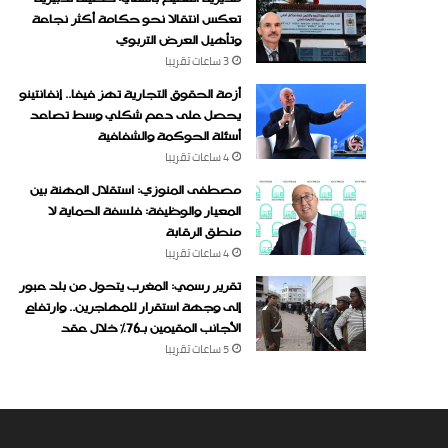
تعكس انتقالا نحو حكامة أكثر نجاعة
وتأهيل العرض التربوي
3 ساعات ‏تقريبا
أزمة الحقوق التجارية تهز فيفا.. إنفانتينو
يحصل على دعم شكلي وسط تصاعد
أسئلة الحوكمة والشفافية
4 ساعات ‏تقريبا
مصطفى المنوزي: استقلال المهنة بين
المعيار والوظيفة: فلسفة الحماية لا
منطق الرقابة
4 ساعات ‏تقريبا
تقرير رسمي: المغرب يتحول من بلد عبور
إلى وجهة استقرار للمهاجرين.. وارتفاع
الأجانب المقيمين بـ76% خلال عقد
5 ساعات ‏تقريبا