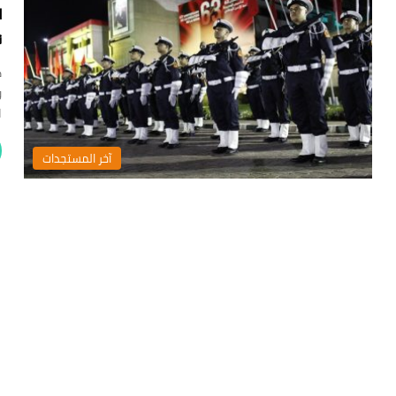
ت
ك
و
ا
‏آخر المستجدات