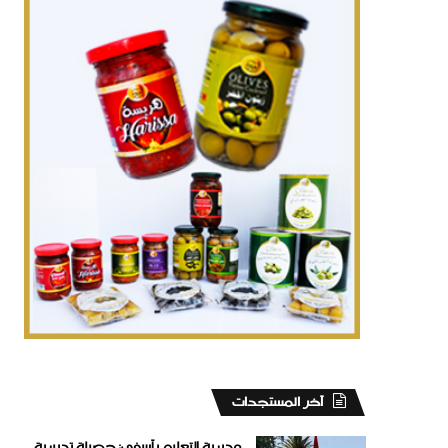
‏آخر المستجدات
مديرية التعليم بآسفي: حصيلة تدبيرية