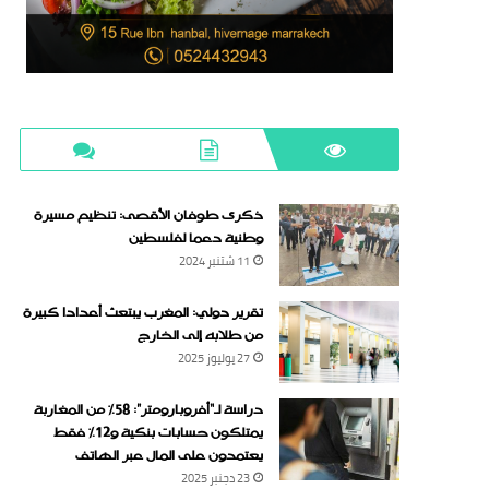
ذكرى طوفان الأقصى: تنظيم مسيرة
وطنية دعما لفلسطين
11 شتنبر 2024
تقرير دولي: المغرب يبتعث أعدادا كبيرة
من طلابه إلى الخارج
27 يوليوز 2025
دراسة لـ“أفروبارومتر”: 58٪ من المغاربة
يمتلكون حسابات بنكية و12٪ فقط
يعتمدون على المال عبر الهاتف
23 دجنبر 2025