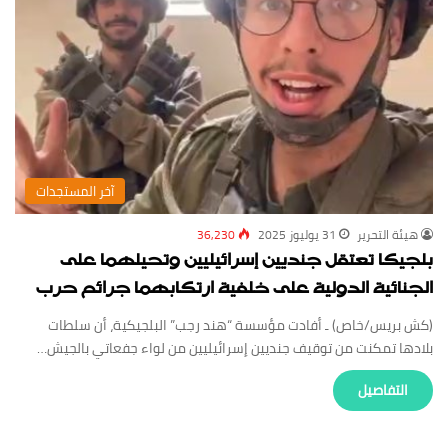
‏آخر المستجدات
‏هيئة ‏التحرير
31 يوليوز 2025
36,230
بلجيكا تعتقل جنديين إسرائيليين وتحيلهما على
الجنائية الدولية على خلفية ارتكابهما جرائم حرب
(كش بريس/خاص) ـ أفادت مؤسسة “هند رجب” البلجيكية، أن سلطات
بلادها تمكنت من توقيف جنديين إسرائيليين من لواء جفعاتي بالجيش…
‏التفاصيل