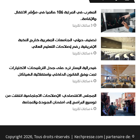
المغرب في المرتبة 106 عالميا في مؤشر الانتقال
والإقامة..
3 ساعات ‏تقريبا
تصنيف دولي: الجامعات المغربية خارج النخبة
الإفريقية رغم إصلاحات التعليم العالي
4 ساعات ‏تقريبا
فيدرالية اليسار ترد على جدل الترشيحات: الاختيارات
تمت وفق القانون الداخلي واستقلالية الهياكل
4 ساعات ‏تقريبا
المجلس الاقتصادي: الإصلاحات الاجتماعية انتقلت من
توسيع البرامج إلى امتحان الجودة والنجاعة
4 ساعات ‏تقريبا
Kechpresse.com
| partenaire de:
© Copyright 2026, Tous droits réservés |