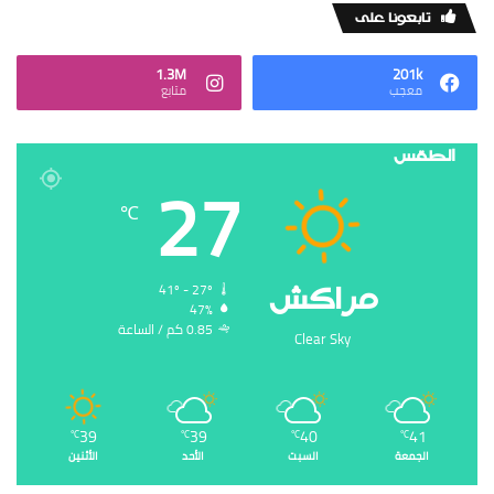
‏تابعونا على
1.3M
201k
‏معجب
‏متابع
الطقس
27
℃
‏مراكش
41º - 27º
47%
0.85 ‏كم / الساعة
Clear Sky
39
39
40
41
℃
℃
℃
℃
الجمعة
السبت
الأحد
الأثنين