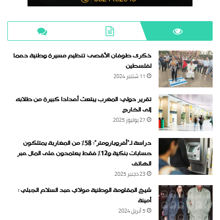
ذكرى طوفان الأقصى: تنظيم مسيرة وطنية دعما
لفلسطين
11 شتنبر 2024
تقرير دولي: المغرب يبتعث أعدادا كبيرة من طلابه
إلى الخارج
27 يوليوز 2025
دراسة لـ“أفروبارومتر”: 58٪ من المغاربة يمتلكون
حسابات بنكية و12٪ فقط يعتمدون على المال عبر
الهاتف
23 دجنبر 2025
شيخ المقاومة الوطنية مولاي عبد السلام الجبلي :
أمينة
5 أبريل 2024