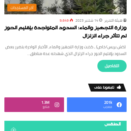
‏آخر المستجدات
‏هيئة ‏التحرير
14 شتنبر 2023
9,649
وزارة التجهيز والماء: السدود المتواجدة بإقليم الحوز
لم تتأثر جراء الزلزال
(كش بريس/خاص) ـ كذبت وزارة التجهيز والماء، الأخبار الوادرة بتضرر بعض
السدود بإقليم الحوز جراء الزلزال الذي شهدته عدة مناطق…
‏التفاصيل
‏تابعونا على
1.3M
201k
‏معجب
‏متابع
الطقس