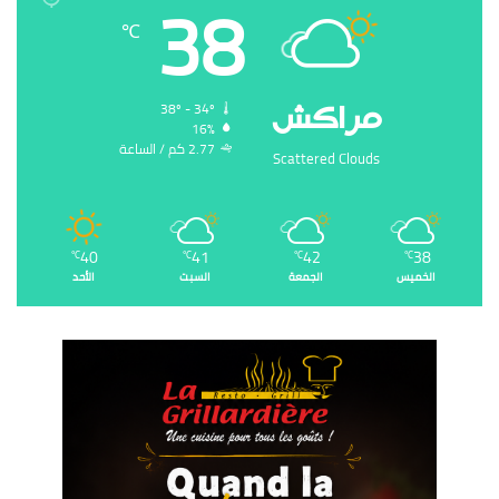
38
℃
‏مراكش
38º - 34º
16%
2.77 ‏كم / الساعة
Scattered Clouds
40
41
42
38
℃
℃
℃
℃
الخميس
الجمعة
السبت
الأحد