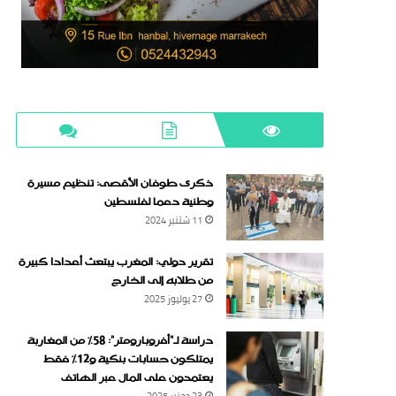
ذكرى طوفان الأقصى: تنظيم مسيرة
وطنية دعما لفلسطين
11 شتنبر 2024
تقرير دولي: المغرب يبتعث أعدادا كبيرة
من طلابه إلى الخارج
27 يوليوز 2025
دراسة لـ“أفروبارومتر”: 58٪ من المغاربة
يمتلكون حسابات بنكية و12٪ فقط
يعتمدون على المال عبر الهاتف
23 دجنبر 2025