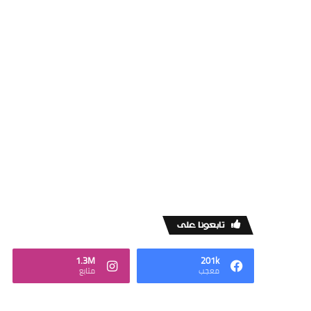
‏تابعونا على
1.3M
201k
‏معجب
‏متابع