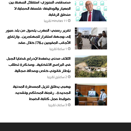
مصطفى المنوزي: استقلال المهنة بين
المعيار والوظيفة: فلسفة الحماية لا
منطق الرقابة
11 minutes ‏تقريبا
تقرير رسمي: المغرب يتحول من بلد عبور
إلى وجهة استقرار للمهاجرين.. وارتفاع
الأجانب المقيمين بـ76% خلال عقد
1 ساعة ‏تقريبا
ائتلاف مدني يضغط لإدراج قضايا الجبل
في البرامج الانتخابية.. ومذكرة تطالب
بإطار قانوني خاص وعدالة مجالية
2 ساعتين ‏تقريبا
وهبي يطلق تنزيل المسطرة المدنية
الجديدة.. رقمنة المحاكم وتشديد
ضوابط عمل كتابة الضبط
3 ساعات ‏تقريبا