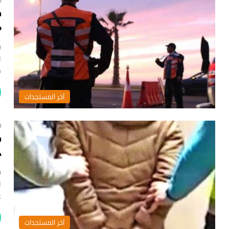
س
م
(
ا
ح
‏آخر المستجدات
ك
(
ا
ع
‏آخر المستجدات