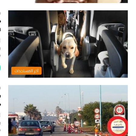
م
ت
أ
ب
م
‏آخر المستجدات
س
م
أ
ب
ض