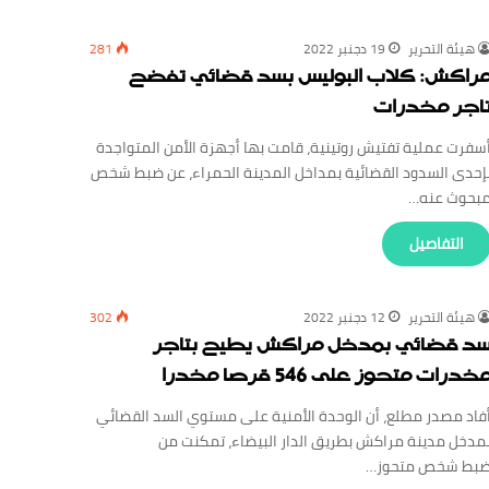
‏هيئة ‏التحرير
19 دجنبر 2022
281
راكش: كلاب البوليس بسد قضائي تفضح
اجر مخدرات
سفرت عملية تفتيش روتينية، قامت بها أجهزة الأمن المتواجدة
إحدى السدود القضائية بمداخل المدينة الحمراء، عن ضبط شخص
بحوث عنه…
‏التفاصيل
‏هيئة ‏التحرير
12 دجنبر 2022
302
د قضائي بمدخل مراكش يطيح بتاجر
خدرات متحوز على 546 قرصا مخدرا
فاد مصدر مطلع، أن الوحدة الأمنية على مستوي السد القضائي
مدخل مدينة مراكش بطريق الدار البيضاء، تمكنت من
بط شخص متحوز…