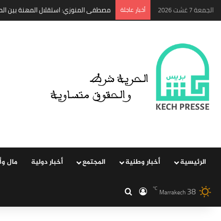
الجمعة 7 غشت 2026
‏أخبار عاجلة
مصطفى المنوزي: استقلال المهنة بين المعي
الرئيسية
‏أخبار وطنية
المجتمع
‏أخبار دولية
مال وأ
38
℃
‏الدخول
بحث عن
Marrakech