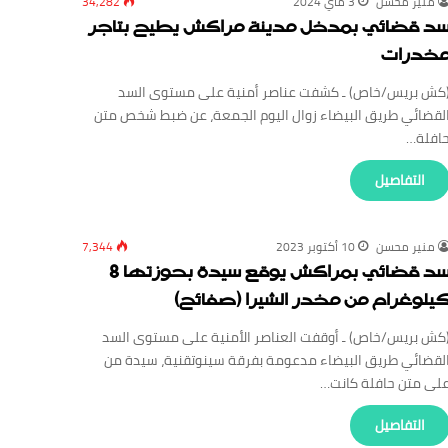
منير محسن
3 ماي 2024
34,282
د قضائي بمدخل مدينة مراكش يطيح بتاجر
خدرات
كش بريس/خاص) ـ كشفت عناصر أمنية على مستوى السد
لقضائي طريق البيضاء زوال اليوم الجمعة، عن ضبط شخص متن
افلة…
‏التفاصيل
منير محسن
10 أكتوبر 2023
7,344
سد قضائي بمراكش يوقع سيدة بحوزتها 8
يلوغرام من مخدر الشيرا (صفائح)
كش بريس/خاص) ـ أوقفت العناصر الأمنية على مستوى السد
لقضائي طريق البيضاء مدعومة بفرقة سينوتقنية، سيدة من
لى متن حافلة كانت…
‏التفاصيل