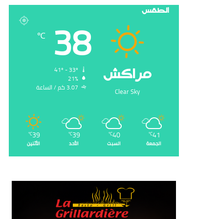
الطقس
38
℃
‏مراكش
41º - 33º
21%
3.07 ‏كم / الساعة
Clear Sky
39
39
40
41
℃
℃
℃
℃
الجمعة
السبت
الأحد
الأثنين