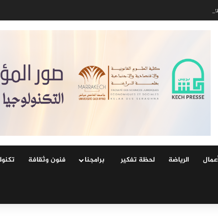
ار والوظيفة: فلسفة الحماية لا منطق الرقابة
عمال
الرياضة
لحظة تفكير
‏ ‏برامجنا
فنون وثقافة
‏تكنول