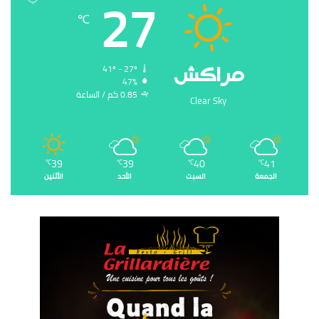
27
℃
‏مراكش
41º - 27º
47%
0.85 ‏كم / الساعة
Clear Sky
39
39
40
41
℃
℃
℃
℃
الجمعة
السبت
الأحد
الأثنين