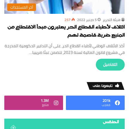
‏آخر المستجدات
‏هيئة ‏التحرير
5 دجنبر 2022
257
ائتلاف لأطباء القطاع الحر يعتبرون مبدأ الاقتطاع من
المنبع ضربة قاصمة لهم
أكد الائتلاف الوطني لأطباء القطاع الحر، على أن التدابير الحكومية المدرجة
في مشروع قانون المالية لسنة 2023، تتضمن عبئا ضريبيا…
‏التفاصيل
‏تابعونا على
1.3M
201k
‏معجب
‏متابع
الطقس