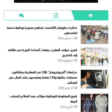
ذكرى طوفان الأقصى: تنظيم مسيرة وطنية دعما
لفلسطين
11 شتنبر 2024
تقرير دولي: المغرب يبتعث أعدادا كبيرة من طلابه
إلى الخارج
27 يوليوز 2025
دراسة لـ“أفروبارومتر”: 58٪ من المغاربة يمتلكون
حسابات بنكية و12٪ فقط يعتمدون على المال عبر
الهاتف
23 دجنبر 2025
شيخ المقاومة الوطنية مولاي عبد السلام الجبلي :
أمينة
5 أبريل 2024