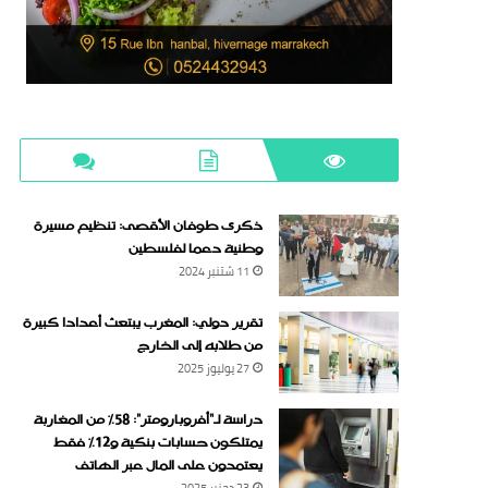
ذكرى طوفان الأقصى: تنظيم مسيرة
وطنية دعما لفلسطين
11 شتنبر 2024
تقرير دولي: المغرب يبتعث أعدادا كبيرة
من طلابه إلى الخارج
27 يوليوز 2025
دراسة لـ“أفروبارومتر”: 58٪ من المغاربة
يمتلكون حسابات بنكية و12٪ فقط
يعتمدون على المال عبر الهاتف
23 دجنبر 2025