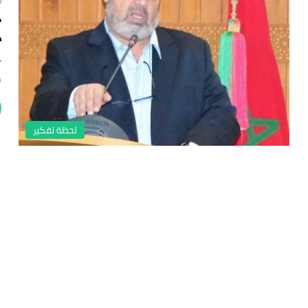
د
ح
“
س
لحظة تفكير