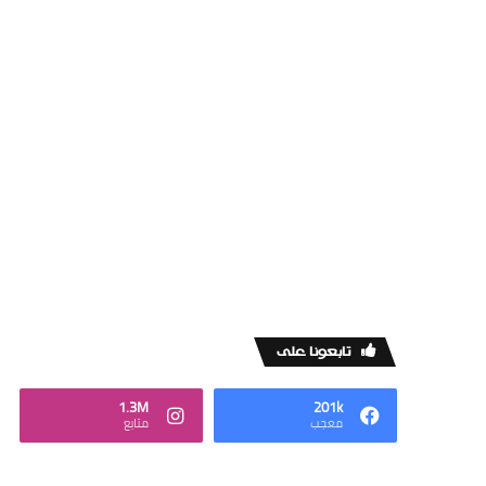
‏تابعونا على
1.3M
201k
‏معجب
‏متابع