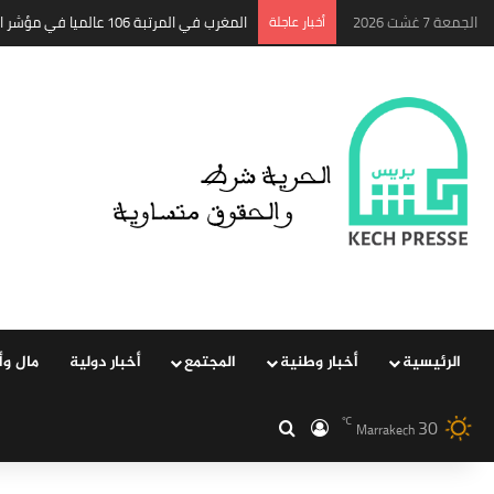
الجمعة 7 غشت 2026
‏أخبار عاجلة
المغرب في المرتبة 106 عالميا في مؤشر الانتقال والإقامة..
الرئيسية
‏أخبار وطنية
المجتمع
‏أخبار دولية
مال وأ
30
℃
‏الدخول
بحث عن
Marrakech