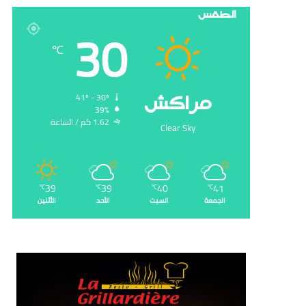
الطقس
30
℃
‏مراكش
41º - 30º
39%
1.62 ‏كم / الساعة
Clear Sky
39
39
40
41
℃
℃
℃
℃
الجمعة
السبت
الأحد
الأثنين