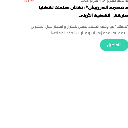
‏هيئة ‏التحرير
4 فبراير 2023
495
 محمد الدرويش*: نقاش هادئ لقضايا
ارقة.. القضية الأولى
معهد” مع وقف التنفيذ نسجل باعتزاز و افتخار خلال العشرين
نة و نيف عدة إنجازات و قرارات اتخذها و قادها…
‏التفاصيل