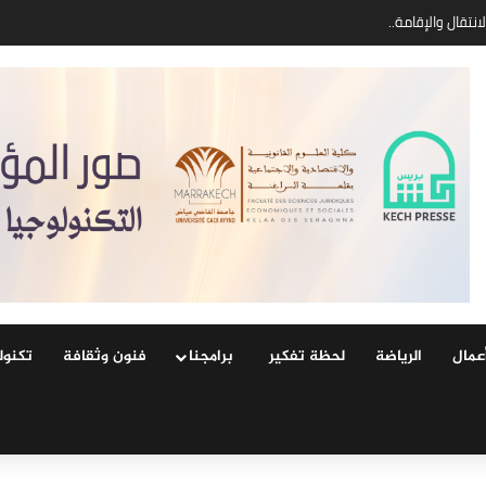
عمال
الرياضة
لحظة تفكير
‏ ‏برامجنا
فنون وثقافة
‏تكنول