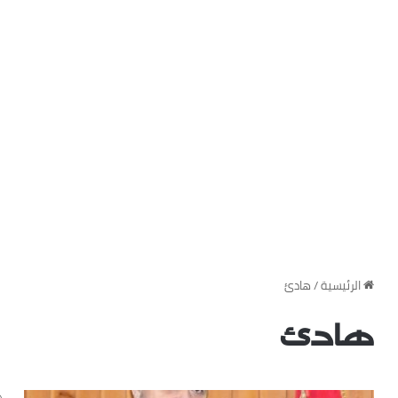
‏الرئيسية
/
هادئ
هادئ