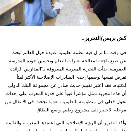
كش بريس/التحرير ـ
في وقت ما تزال فيه أنظمة تعليمية عديدة حول العالم تبحث
عن صيغ ناجعة لمعالجة تعثرات التعلم وتحسين جودة المدرسة
العمومية، بدأت التجربة المغربية المعروفة بـ”المدارس الرائدة”
تفرض نفسها بوصفها إحدى المبادرات الإصلاحية الأكثر لفتاً
للانتباه. فقد اعتبر تقييم حديث صادر عن مجموعة البنك الدولي
أن هذه التجربة تمثل مؤشراً قوياً على قدرة المغرب على إحداث
تحول فعلي في منظومته التعليمية، بعدما نجحت في الانتقال من
مرحلة الاختبار إلى مشروع وطني واسع النطاق.
وأكد التقرير أن الرؤية الإصلاحية التي اعتمدها المغرب، والقائمة
على الربط بين التخطيط الاستراتيجي والممارسات التربوية