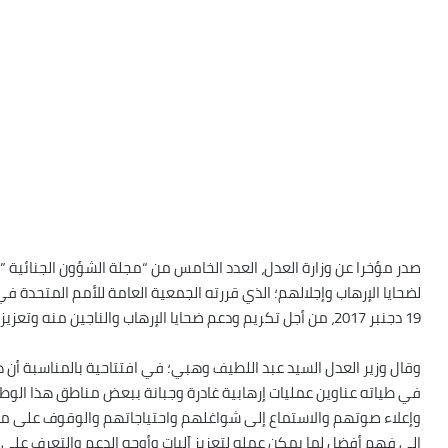
صدر مؤخرا عن وزارة العدل، العدد الخامس من “مجلة الشؤون الجنائية ” ،
19 دجنبر 2017، من أجل تكريم ودعم ضحايا الإرهاب والناجين منه وتعزيز حماية تمتعهم الكامل بحقوقهم الاساسية.
وقال وزير العدل السيد عبد اللطيف وهبي؛ في افتتاحية بالمناسبة أن
في طياته عناوين عمليات إرهابية غادرة وجبانة ببعض مناطق هذا الوط
وإعلاء صوتهم والاستماع إلى شواغلهم واحتياجاتهم والوقوف على ما ت
إلى فهم أفضل لما يمكن عمله لتعزيز اَليات وأوجه الدعم والتعرف ع