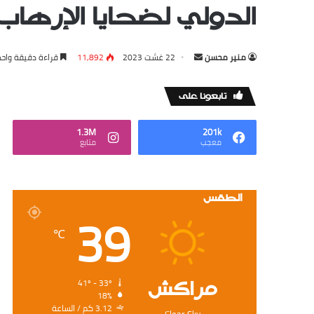
الدولي لضحايا الإرهاب
Send
منير محسن
22 غشت 2023
11,892
قراءة دقيقة واحد
an
email
‏تابعونا على
1.3M
201k
‏معجب
‏متابع
الطقس
39
℃
‏مراكش
41º - 33º
18%
3.12 ‏كم / الساعة
Clear Sky