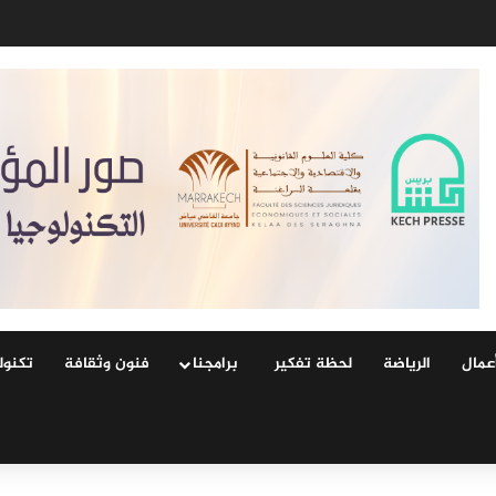
نو يحصل على دعم شكلي وسط تصاعد أسئلة الحوكمة والشفافية
عمال
الرياضة
لحظة تفكير
‏ ‏برامجنا
فنون وثقافة
‏تكنول