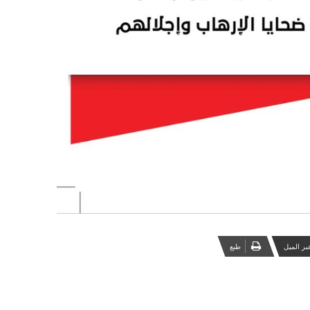
بر الميل
‏طبع