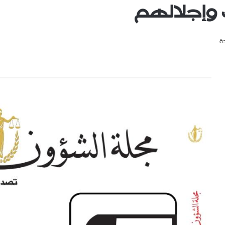
 وإجلالهم
ة