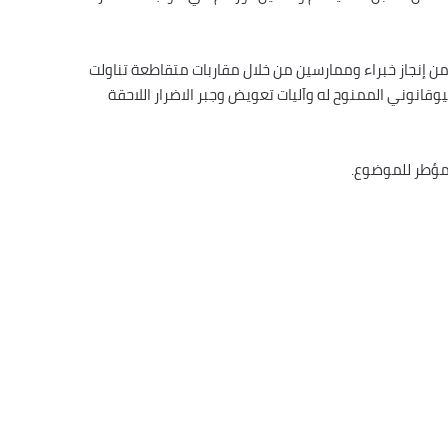
ن إنجاز خبراء وممارسين من خلال مقاربات متقاطعة تناولت
قانوني الممنوح له واَليات تعويض وجبر الاضرار اللاحقة
لمؤطر للموضوع.