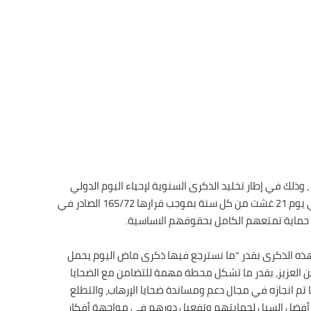
 وذلك في إطار تخليد الذكرى السنوية لإحياء اليوم الدولي
لضحايا الإرهاب وإجلالهم؛ الذي قررته الجمعية العامة للأمم المتحدة في يوم 21 غشت من كل سنة بموجب قرارها 165/72 الصادر في
 هذه الذكرى بقدر “ما نسترجع فيها ذكرى ماض اليوم يحمل
ن العزيز، بقدر ما تشكل محطة مهمة للتضامن مع الضحايا
م انجازه في مجال دعم ومساندة ضحايا الإرهاب، والتطلع
لى أفضل السبل لحمايتهم وتفعيل دورهم في مواجهة أفكار