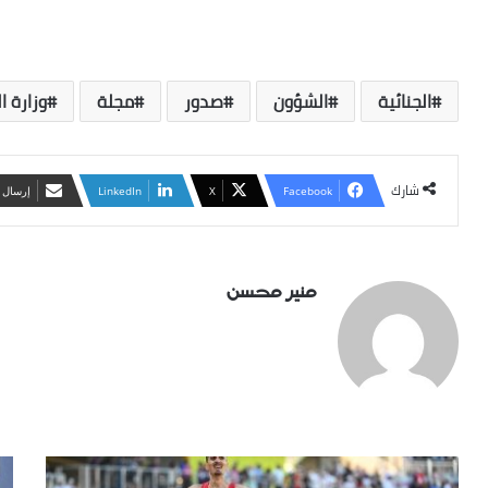
الجنائية
الشؤون
صدور
مجلة
وزارة ا
شارك
Facebook
X
LinkedIn
‏إرسال 
منير محسن
مواجهة
رص