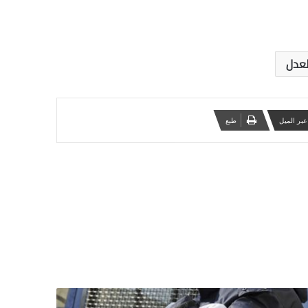
لعدل
عبر الميل
‏طبع
اص