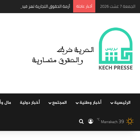
الجمعة 7 غشت 2026
‏أخبار عاجلة
أزمة الحقوق التجارية تهز فيفا.. إنفانتي
الرئيسية
‏أخبار وطنية
المجتمع
‏أخبار دولية
مال وأ
39
‏الدخول
بحث عن
℃
Marrakech