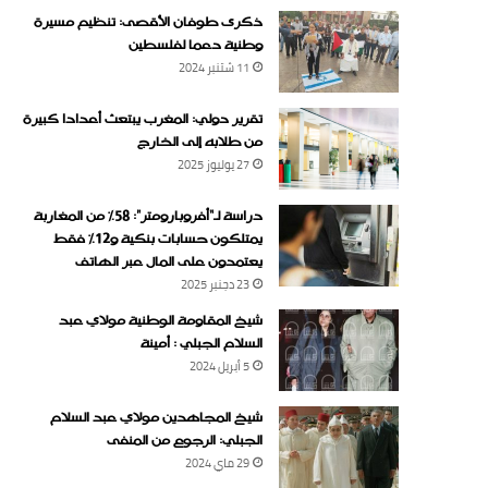
ذكرى طوفان الأقصى: تنظيم مسيرة
وطنية دعما لفلسطين
11 شتنبر 2024
تقرير دولي: المغرب يبتعث أعدادا كبيرة
من طلابه إلى الخارج
27 يوليوز 2025
دراسة لـ“أفروبارومتر”: 58٪ من المغاربة
يمتلكون حسابات بنكية و12٪ فقط
يعتمدون على المال عبر الهاتف
23 دجنبر 2025
شيخ المقاومة الوطنية مولاي عبد
السلام الجبلي : أمينة
5 أبريل 2024
شيخ المجاهدين مولاي عبد السلام
الجبلي: الرجوع من المنفى
29 ماي 2024