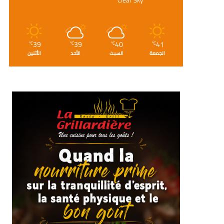
39
39
40
41
℃
℃
℃
℃
الجمعة
السبت
الأحد
الأثنين