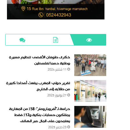
ذكرى طوفان الأقصى: تنظيم مسيرة
وطنية دعما لفلسطين
11 شتنبر 2024
تقرير دولي: المغرب يبتعث أعدادا كبيرة
من طلابه إلى الخارج
27 يوليوز 2025
دراسة لـ“أفروبارومتر”: 58٪ من المغاربة
يمتلكون حسابات بنكية و12٪ فقط
يعتمدون على المال عبر الهاتف
23 دجنبر 2025