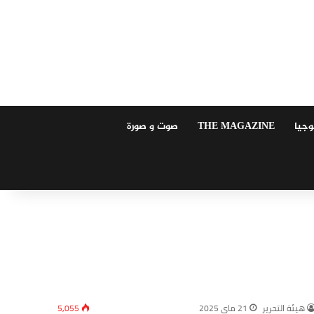
وجيا
THE MAGAZINE
صوت و صورة
‏هيئة ‏التحرير
21 ماي 2025
5,055