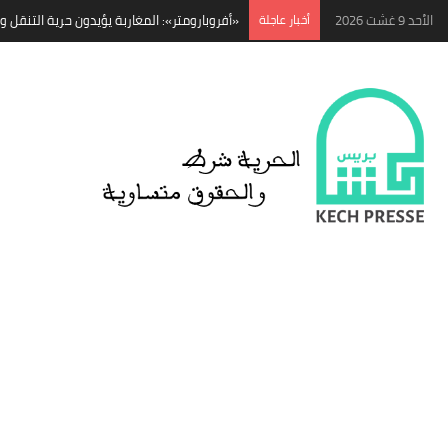
الأحد 9 غشت 2026
‏أخبار عاجلة
«أفروبارومتر»: المغاربة يؤيدون حرية التنقل وا