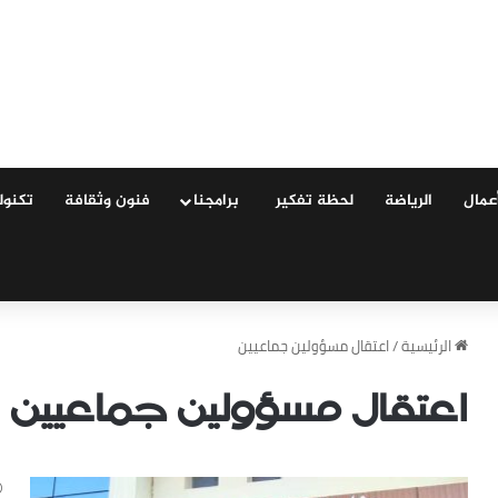
عمال
الرياضة
لحظة تفكير
‏ ‏برامجنا
فنون وثقافة
‏تكنول
‏الرئيسية
/
اعتقال مسؤولين جماعيين
اعتقال مسؤولين جماعيين