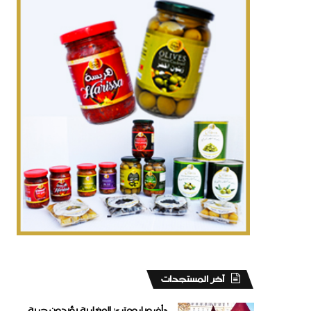
‏آخر المستجدات
«أفروبارومتر»: المغاربة يؤيدون حرية