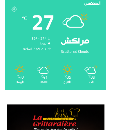
الطقس
27
℃
‏مراكش
39º - 27º
43%
2.3 ‏كم / الساعة
Scattered Clouds
40
41
39
39
℃
℃
℃
℃
الأحد
الأثنين
الثلاثاء
الأربعاء