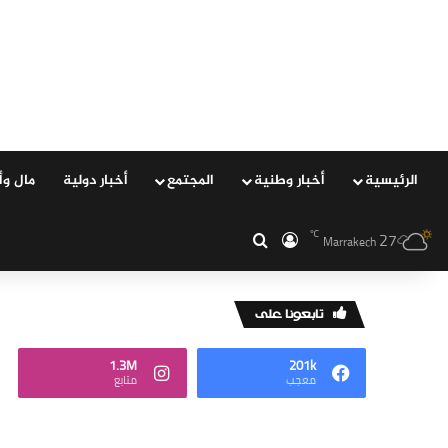
الرئيسية
‏أخبار وطنية
المجتمع
‏أخبار دولية
مال وأ
27
℃
‏الدخول
بحث عن
Marrakech
‏تابعونا على
1.3M
201k
‏معجب
‏متابع