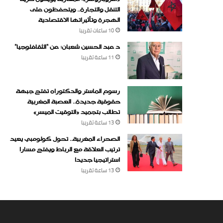
التنقل والتجارة.. ويتحفظون على
الهجرة وتأثيراتها الاقتصادية
10 ساعات ‏تقريبا
د عبد الحسين شعبان: عن “الثقافلوجيا”
11 ساعة ‏تقريبا
رسوم الماستر والدكتوراه تفتح جبهة
حقوقية جديدة.. العصبة المغربية
تطالب بتجميد «التوقيت الميسر»
13 ساعة ‏تقريبا
الصحراء المغربية.. تحول كولومبي يعيد
ترتيب العلاقة مع الرباط ويفتح مسارا
استراتيجيا جديدا
13 ساعة ‏تقريبا