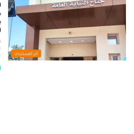
ا
و
ي
ا
(
ا
‏آخر المستجدات
ا