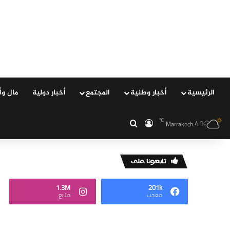
الرئيسية
‏أخبار وطنية
المجتمع
‏أخبار دولية
مال وأ
41
℃
‏الدخول
بحث عن
Marrakech
‏تابعونا على
1.3M
201k
‏معجب
‏متابع