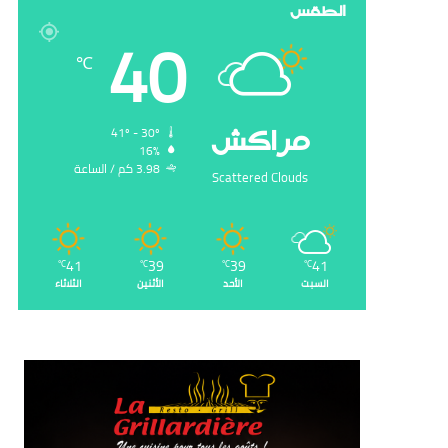
الطقس
40
℃
‏مراكش
41º - 30º
16%
3.98 ‏كم / الساعة
Scattered Clouds
41
39
39
41
℃
℃
℃
℃
السبت
الأحد
الأثنين
الثلاثاء