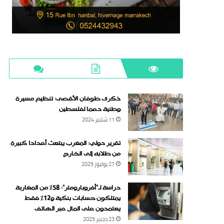
ذكرى طوفان الأقصى: تنظيم مسيرة
وطنية دعما لفلسطين
11 شتنبر 2024
تقرير دولي: المغرب يبتعث أعدادا كبيرة
من طلابه إلى الخارج
27 يوليوز 2025
دراسة لـ“أفروبارومتر”: 58٪ من المغاربة
يمتلكون حسابات بنكية و12٪ فقط
يعتمدون على المال عبر الهاتف
23 دجنبر 2025