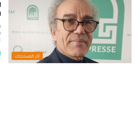
أ
ا
ي
ف
ا
‏آخر المستجدات