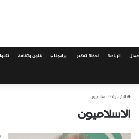
عمال
الرياضة
لحظة تفكير
‏ ‏برامجنا
فنون وثقافة
‏تكنول
‏الرئيسية
/
الاسلاميون
الاسلاميون