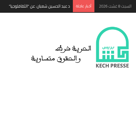
السبت 8 غشت 2026
‏أخبار عاجلة
د عبد الحسين شعبان: عن “الثقافلوجيا”