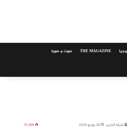
وجيا
THE MAGAZINE
صوت و صورة
‏هيئة ‏التحرير
26 يونيو 2026
15,396