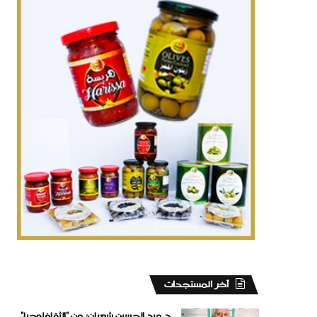
‏آخر المستجدات
د عبد الحسين شعبان: عن “الثقافلوجيا”