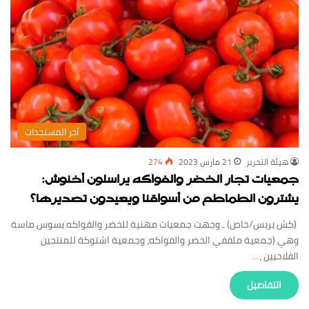
‏آخر المستجدات
‏هيئة ‏التحرير
21 مارس 2023
274
جمعيات تجار الخضر والفواكه يراسلون أخنوش:
يشترون الطماطم من أسواقنا ويعيدون تصديرها؟
(كش بريس/خاص) ـ وجهت جمعيات مهنية للخضر والفواكه بسوس ماسة
وهي (جمعية ملففي الخضر والفواكه، وجمعية اشتوكة للمنتجين
الفلاحيين ،…
‏التفاصيل