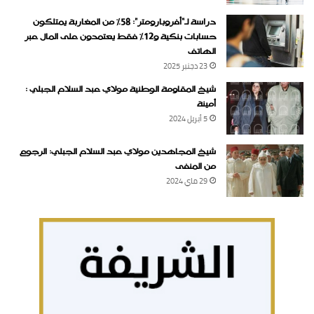
دراسة لـ“أفروبارومتر”: 58٪ من المغاربة يمتلكون
حسابات بنكية و12٪ فقط يعتمدون على المال عبر
الهاتف
23 دجنبر 2025
شيخ المقاومة الوطنية مولاي عبد السلام الجبلي :
أمينة
5 أبريل 2024
شيخ المجاهدين مولاي عبد السلام الجبلي: الرجوع
من المنفى
29 ماي 2024