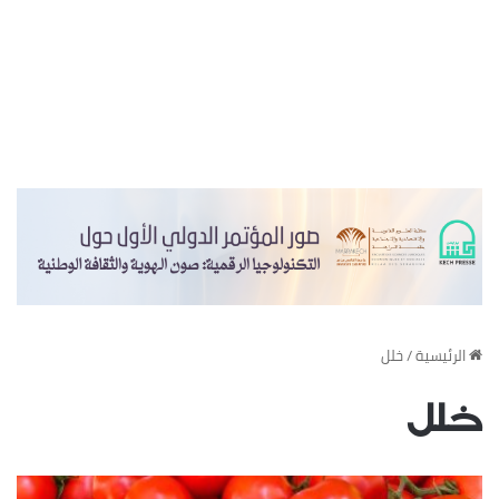
‏الرئيسية
/
خلل
خلل