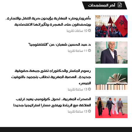
‏آخر المستجدات
«أفروبارومتر»: المغاربة يؤيدون حرية التنقل والتجارة..
ويتحفظون على الهجرة وتأثيراتها الاقتصادية
10 ساعات ‏تقريبا
د عبد الحسين شعبان: عن “الثقافلوجيا”
11 ساعة ‏تقريبا
رسوم الماستر والدكتوراه تفتح جبهة حقوقية
جديدة.. العصبة المغربية تطالب بتجميد «التوقيت
الميسر»
13 ساعة ‏تقريبا
الصحراء المغربية.. تحول كولومبي يعيد ترتيب
العلاقة مع الرباط ويفتح مسارا استراتيجيا جديدا
13 ساعة ‏تقريبا