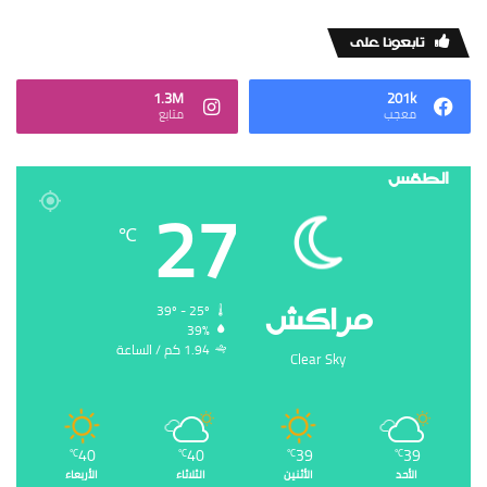
‏تابعونا على
1.3M
201k
‏معجب
‏متابع
الطقس
27
℃
‏مراكش
39º - 25º
39%
1.94 ‏كم / الساعة
Clear Sky
40
40
39
39
℃
℃
℃
℃
الأحد
الأثنين
الثلاثاء
الأربعاء