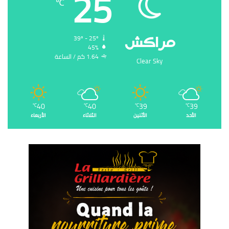
25
℃
‏مراكش
39º - 25º
45%
1.64 ‏كم / الساعة
Clear Sky
40
40
39
39
℃
℃
℃
℃
الأحد
الأثنين
الثلاثاء
الأربعاء