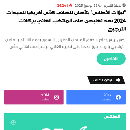
‏هيئة ‏التحرير
22 يوليوز 2025
26,241
“لبؤات الأطلس” يتأهلن لنهائي كأس أفريقيا للسيدات
2024 بعد تغلبهن على المنتخب الغاني بركلات
الترجيح
(كش بريس/خاص)ـ حقق المنتخب المغربي النسوي يومه الثلاثاء، بالملعب
الأولمبي بالرباط، فوزا صعبا على نظيره الغاني، برسم نصف نهائي كأس…
‏التفاصيل
‏تابعونا على
1.3M
201k
‏معجب
‏متابع
الطقس