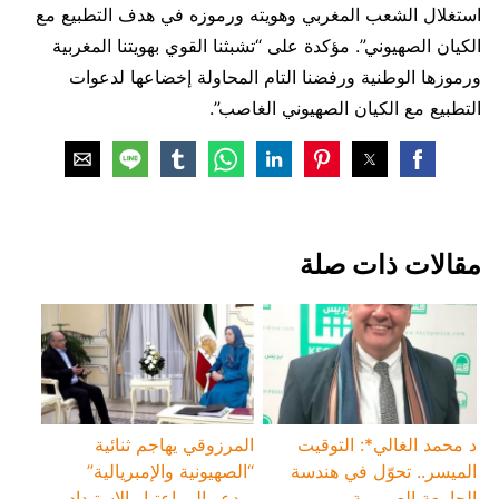
استغلال الشعب المغربي وهويته ورموزه في هدف التطبيع مع
الكيان الصهيوني”. مؤكدة على “تشبثنا القوي بهويتنا المغربية
ورموزها الوطنية ورفضنا التام المحاولة إخضاعها لدعوات
التطبيع مع الكيان الصهيوني الغاصب”.
‏مقالات ذات صلة
د محمد الغالي*: التوقيت
المرزوقي يهاجم ثنائية
الميسر.. تحوّل في هندسة
“الصهيونية والإمبريالية”
الجامعة العمومية
ويدعو إلى اعتبار الاستبداد