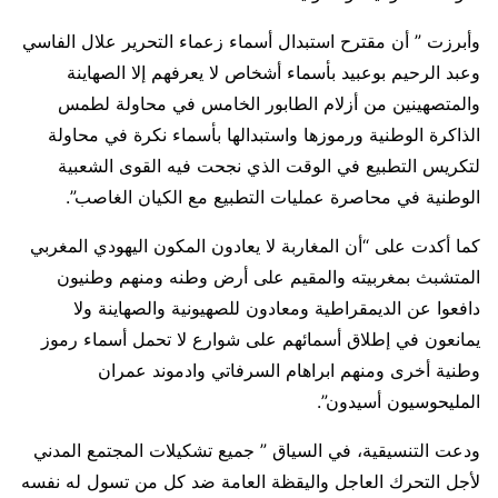
وأبرزت ” أن مقترح استبدال أسماء زعماء التحرير علال الفاسي
وعبد الرحيم بوعبيد بأسماء أشخاص لا يعرفهم إلا الصهاينة
والمتصهينين من أزلام الطابور الخامس في محاولة لطمس
الذاكرة الوطنية ورموزها واستبدالها بأسماء نكرة في محاولة
لتكريس التطبيع في الوقت الذي نجحت فيه القوى الشعبية
الوطنية في محاصرة عمليات التطبيع مع الكيان الغاصب”.
كما أكدت على “أن المغاربة لا يعادون المكون اليهودي المغربي
المتشبث بمغربيته والمقيم على أرض وطنه ومنهم وطنيون
دافعوا عن الديمقراطية ومعادون للصهيونية والصهاينة ولا
يمانعون في إطلاق أسمائهم على شوارع لا تحمل أسماء رموز
وطنية أخرى ومنهم ابراهام السرفاتي وادموند عمران
المليحوسيون أسيدون”.
ودعت التنسيقية، في السياق ” جميع تشكيلات المجتمع المدني
لأجل التحرك العاجل واليقظة العامة ضد كل من تسول له نفسه