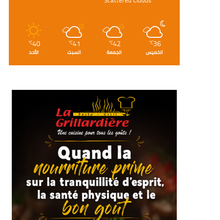
40
41
42
36
℃
℃
℃
℃
الخميس
الجمعة
السبت
الأحد