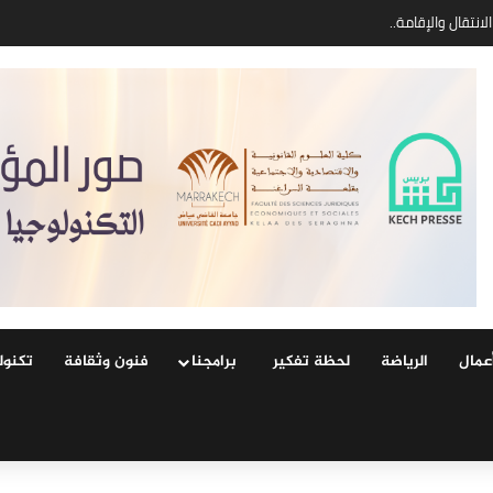
عمال
الرياضة
لحظة تفكير
‏ ‏برامجنا
فنون وثقافة
‏تكنول