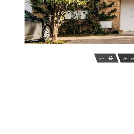
بر الميل
‏طبع