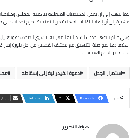
كما نبهت إلى أن بعض المقتضيات المتعلقة بتركيبة المجلس وصلاحياته، 
مشيرة إلى أن إبعاد النقابات المهنية من التمثيلية يطرح تحديات على 
وفي ختام بلاغها، جددت الفيدرالية المغربية لناشري الصحف دعوتها 
استعدادها لمواصلة التنسيق مع مختلف الفاعلين من أجل بلورة إطار
في تدبير الدعم العمومي.
استمرار الجدل
دعوة الفيدرالية إلى إسقاطه
مجل
شارك
Facebook
X
LinkedIn
‏إرسال 
‏هيئة ‏التحرير