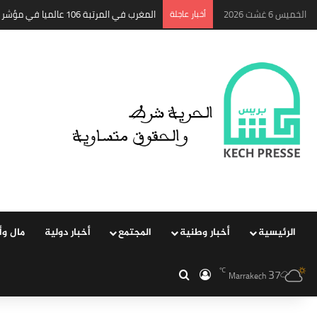
الخميس 6 غشت 2026
‏أخبار عاجلة
المغرب في المرتبة 106 عالميا في مؤشر الانتقال والإقامة..
الرئيسية
‏أخبار وطنية
المجتمع
‏أخبار دولية
مال وأ
37
‏الدخول
بحث عن
℃
Marrakech