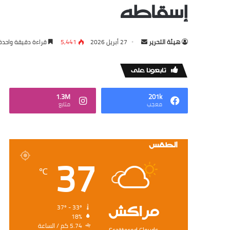
إسقاطه
Send
‏هيئة ‏التحرير
27 أبريل 2026
5,441
قراءة دقيقة واحدة
an
email
‏تابعونا على
1.3M
201k
‏معجب
‏متابع
الطقس
37
℃
‏مراكش
37º - 33º
18%
5.74 ‏كم / الساعة
Scattered Clouds