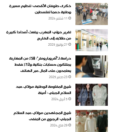
ذكرى طوفان الأقصى: تنظيم مسيرة
وطنية دعما لفلسطين
11 شتنبر 2024
تقرير دولي: المغرب يبتعث أعدادا كبيرة
من طلابه إلى الخارج
27 يوليوز 2025
دراسة لـ“أفروبارومتر”: 58٪ من المغاربة
يمتلكون حسابات بنكية و12٪ فقط
يعتمدون على المال عبر الهاتف
23 دجنبر 2025
شيخ المقاومة الوطنية مولاي عبد
السلام الجبلي : أمينة
5 أبريل 2024
شيخ المجاهدين مولاي عبد السلام
الجبلي: الرجوع من المنفى
29 ماي 2024