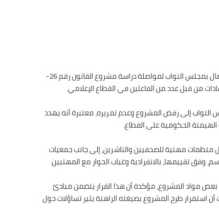
تتواصل، يوم الثلاثاء 28 أبريل 2026، أشغال لجنة التعليم والثقافة والاتصال بمجلس النواب لمواصلة دراسة مشروع القانون رقم 26-
 النواب إلى رفض المشروع وعدم تمريره، معتبرة أنه يهدد
الهيمنة الحكومية على القطاع.
 قبل منظمات مهنية للصحفيين والناشرين، إلى جانب جمعيات
، وفق تقييمها، بالانفرادية وغياب الحوار مع المهنيين.
 بعض مواد المشروع، مؤكدة أن هذا القرار يتضمن مبادئ
 أن استمرار طرح المشروع بصيغته الراهنة يثير تساؤلات حول