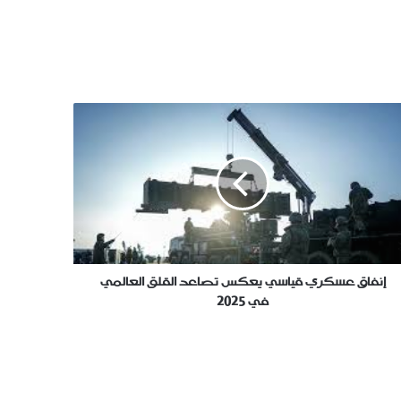
اق
كري
اسي
كس
عد
لق
المي
20
إنفاق عسكري قياسي يعكس تصاعد القلق العالمي
في 2025