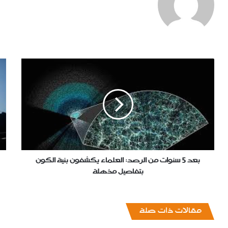
بعد
إنف
5
عس
سنوات
قي
من
يع
الرصد:
تصا
العلماء
الق
يكشفون
الع
بنية
في
الكون
25
بتفاصيل
بعد 5 سنوات من الرصد: العلماء يكشفون بنية الكون
مذهلة
بتفاصيل مذهلة
‏مقالات ذات صلة