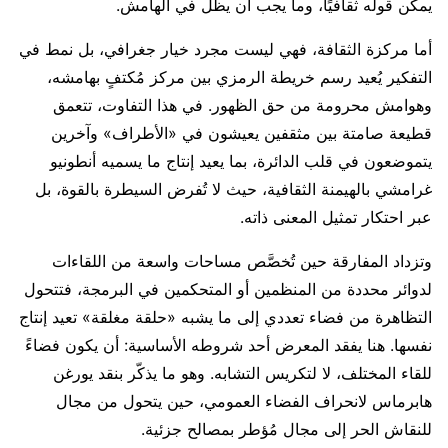
يمكن قوله ثقافيًا، وما يجب أن يظل في الهامش.
أما مركزة الثقافة، فهي ليست مجرد خيار جغرافي، بل نمط في
التفكير يُعيد رسم خريطة الرمزي بين مركز مُكتفٍ بهامشه،
وهوامش محرومة من حق الظهور. في هذا التفاوت، تتعمق
قطيعة صامتة بين مثقفين يعيشون في «الأطراف» وآخرين
يتموضعون في قلب الدائرة، بما يعيد إنتاج ما يسميه أنطونيو
غرامشي بالهيمنة الثقافية، حيث لا تُفرض السيطرة بالقوة، بل
عبر احتكار تمثيل المعنى ذاته.
وتزداد المفارقة حين تُخصَّص مساحات واسعة من اللقاءات
لدوائر محددة من المنظمين أو المتحكمين في البرمجة، فتتحول
التظاهرة من فضاء تعددي إلى ما يشبه «حلقة مغلقة» تعيد إنتاج
نفسها. هنا يفقد المعرض أحد شروطه الأساسية: أن يكون فضاءً
للقاء المختلف، لا لتكريس التشابه. وهو ما يذكّر بنقد يورغن
هابرماس لانحراف الفضاء العمومي، حين يتحول من مجال
للنقاش الحر إلى مجال مُؤطر بمصالح جزئية.