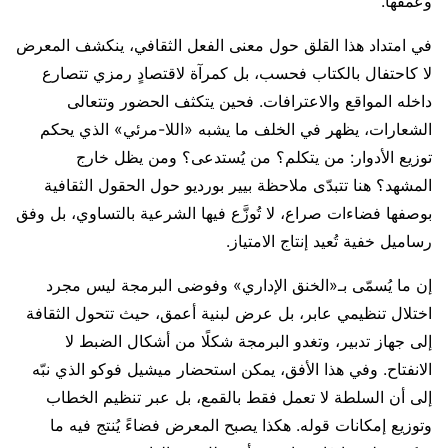
وعمقها.
في امتداد هذا القلق حول معنى الفعل الثقافي، ينكشف المعرض
لا كاحتفال بالكتاب فحسب، بل كمرآة لاقتصادٍ رمزي تتصارع
داخله المواقع والاعترافات. فحين يتكثف الحضور وتتعالى
الشعارات، يظهر في الخلف ما يشبه «اللا-مرئي» الذي يحكم
توزيع الأدوار: من يتكلم؟ من يُستدعى؟ ومن يظل خارج
المشهد؟ هنا تتبدّى ملاحظة بيير بورديو حول الحقول الثقافية
بوصفها فضاءات صراع، لا تُوزَّع فيها الشرعية بالتساوي، بل وفق
رساميل خفية تُعيد إنتاج الامتياز.
إن ما يُسمّى بـ«الخنق الإداري» وفوضى البرمجة ليس مجرد
اختلال تنظيمي عابر، بل عرض لبنية أعمق، حيث تتحول الثقافة
إلى جهاز تدبير، وتغدو البرمجة شكلًا من أشكال الضبط لا
الانفتاح. وفي هذا الأفق، يمكن استحضار ميشيل فوكو الذي نبّه
إلى أن السلطة لا تعمل فقط بالقمع، بل عبر تنظيم الخطاب
وتوزيع إمكانات قوله. هكذا يصبح المعرض فضاءً يُنتج فيه ما