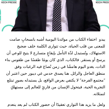
يبدو اختفاء الكتاب من موائدنا اليومية أشبه بانسحابٍ صامت
للمعنى من قلب الحياة، حيث تتوارى الكلمة خلف ضجيج
الاستهلاك، وتُستبدل لذّة التأمل بإيقاعٍ متسارع لا يتيح للوعي أن
يرسخ أو يستقر. فالكتاب، الذي كان يومًا طقسًا من طقوس بناء
الذات، يغدو اليوم هامشًا في زمن تُصاغ فيه الرغبات وفق
منطق العاجل والزائل. هنا يصدق حدس غي ديبور حين اعتبر أن
“مجتمع الفرجة” لا يكتفي بعرض الواقع، بل يستبدله بصورٍ تبتلع
التجربة الحية، فيتحول الإنسان من قارئٍ للعالم إلى مستهلكٍ
لتمثلاته.
ولعل ما يزيد هذا التواري تعقيدًا أن حضور الكتاب لم يعد ينعدم