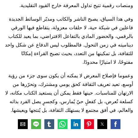
ومنصات رقمية تتيح تداول المعرفة خارج القيود التقليدية.
وفي هذا السياق، يصبح الناشر والكاتب ومدبّر الوسائط الجديدة
فاعلين في شبكة حية، لا حلقات معزولة، يتقاطع فيها الورقي
بالرقمي، والحضور المادي بالتفاعل الافتراضي، بما يعيد للكتاب
ديناميته في زمن التحول. فالمطلوب ليس الدفاع عن شكل واحد
للثقافة، بل تمكينها من التعدد، بحيث تصبح القراءة إمكانًا
مفتوحًا، لا امتيازًا محدودًا.
وعموما فإصلاح المعرض لا يمكنه أن يكون سوى جزء من رؤية
أوسع، تعيد تعريف الثقافة كحق يومي ومشترك، وتحرّرها من
الارتهان للمناسبات. حينها فقط يمكن أن يستعيد الكتاب مكانه، لا
كسلعة تُعرض، بل كفعلٍ حيّ يُمارس، وكجسرٍ يصل الفرد بذاته
والعالم، في أفق مجتمع لا يستهلك الثقافة، بل يُنتجها ويعيشها.