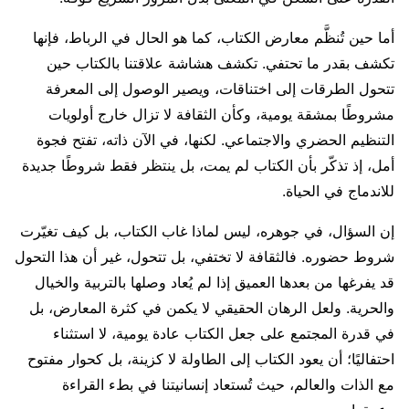
أما حين تُنظَّم معارض الكتاب، كما هو الحال في الرباط، فإنها
تكشف بقدر ما تحتفي. تكشف هشاشة علاقتنا بالكتاب حين
تتحول الطرقات إلى اختناقات، ويصير الوصول إلى المعرفة
مشروطًا بمشقة يومية، وكأن الثقافة لا تزال خارج أولويات
التنظيم الحضري والاجتماعي. لكنها، في الآن ذاته، تفتح فجوة
أمل، إذ تذكّر بأن الكتاب لم يمت، بل ينتظر فقط شروطًا جديدة
للاندماج في الحياة.
إن السؤال، في جوهره، ليس لماذا غاب الكتاب، بل كيف تغيّرت
شروط حضوره. فالثقافة لا تختفي، بل تتحول، غير أن هذا التحول
قد يفرغها من بعدها العميق إذا لم يُعاد وصلها بالتربية والخيال
والحرية. ولعل الرهان الحقيقي لا يكمن في كثرة المعارض، بل
في قدرة المجتمع على جعل الكتاب عادة يومية، لا استثناء
احتفاليًا؛ أن يعود الكتاب إلى الطاولة لا كزينة، بل كحوار مفتوح
مع الذات والعالم، حيث تُستعاد إنسانيتنا في بطء القراءة