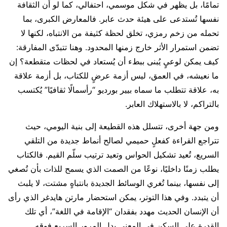
تمامًا، بل يظهر في شكل موسمي، احتفالي، كما لو أن الثقافة
نفسها تُستدعى على هيئة حدث عابر. فالمعارض الكبرى، بما
تحمله من زخم رمزي، تخلق لحظة كثيفة من الانتباه، لكنها لا
تضمن استمرار الأثر خارج زمنها المحدود. وهنا تتبدّى المفارقة:
كيف يمكن لوعيٍ يُبنى ببطء أن يُستعاد في لحظات متقطعة؟ إن
ما نعيشه، في العمق، ليس أزمة عرضٍ للكتاب، بل أزمة علاقة
به، علاقة تتطلب ما سماه بيير بورديو “رأسمالًا ثقافيًا” يُكتسب
بالتراكم، لا بالاستهلاك العابر.
ومن جهة أخرى، تتسلل هذه القطيعة إلى بنية اليومي، حيث
تتراجع القراءة كفعلٍ حميمي لصالح أنماط جديدة من التلقي
السريع، تُعيد تشكيل الحواس وتعيد ترتيب سلّم القيم. فالكتاب
يطلب زمنًا داخليًا، نوعًا من الصمت الذي يسمح للذات بأن تُصغي
إلى نفسها، بينما تُغري الوسائط الجديدة بانتباهٍ مشتت، لا يلبث
أن يتبدد. وفي هذا التوتر، يمكن استحضار مارتن هايدغر الذي رأى
أن الإنسان الحديث مهدد بفقدان “الإقامة في اللغة”، أي تلك
القدرة على السكن في المعنى بدل المرور السريع فوقه.