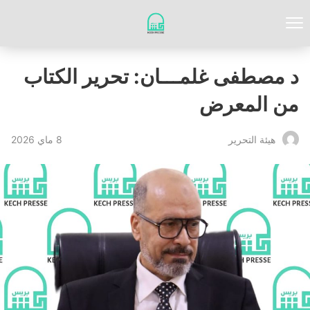
د مصطفى غلمـــان: تحرير الكتاب
من المعرض
8 ماي 2026
‏هيئة ‏التحرير