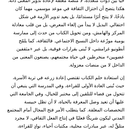
حيًا بين ذوات متعددة، لا منصة مغلقة لإعادة تدوير المعنى ذاته.
هكذا يتضح أن اختزال الثقافة في موعد موسمي، مهما كان
باذخًا، لا ينتج أثرًا مستدامًا، بل يعيد تدوير الأزمة في شكل
احتفالي. البديل لا يبدأ من إلغاء المعرض، بل من قلب معادلة
المركز والهامش، ومن تحويل الكتاب من حدث إلى ممارسة
يومية موزّعة داخل النسيج الاجتماعي. فالثقافة، كما يلمّح
أنطونيو غرامشي، لا تُبنى بقرارات فوقية، بل عبر «مثقفين
عضويين» منخرطين في حياة مجتمعهم، يصنعون المعنى من
الداخل لا من منصات معزولة.
إن استعادة حلم الكتاب تقتضي إعادة زرعه في تربة الأسرة،
حيث تُبنى العادة الأولى للقراءة، وفي المدرسة التي ينبغي أن
تتحول من فضاء للتلقين إلى مختبر للخيال، وفي الجامعة التي
عليها أن تعيد وصل المعرفة بالحياة، لا أن تظل حبيسة
التخصصات المغلقة. كما يتطلب الأمر فتح المجال أمام المجتمع
المدني ليكون شريكًا فعليًا في إنتاج الفعل الثقافي، لا مجرد
متلقٍّ له، عبر مبادرات محلية، مكتبات أحياء، نوادٍ للقراءة،