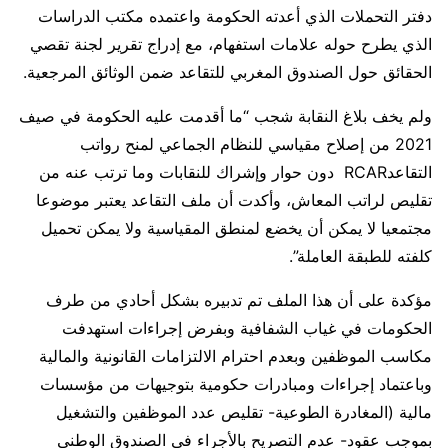
دفتر التحملات الذي أعدته الحكومة واعتمده مكتب الدراسات
الذي يطرح حوله علامات استفهام، مع إدراج تقرير لجنة تقصي
الحقائق حول الصندوق المغربي للتقاعد ضمن الوثائق المرجعية.
ولم يخف بلاغ النقابة شجب “ما أقدمت عليه الحكومة في صيف
2021 من إصلاح مقياسي للنظام الجماعي لمنح رواتب
التقاعدRCAR دون حوار وإشراك للنقابات وما ترتب عنه من
تقليص لراتب المعاش، وأكدت أن ملف التقاعد يعتبر موضوعا
مجتمعيا لا يمكن أن يخضع لمنطق المقياسية ولا يمكن تحميل
كلفته للطبقة العاملة”.
مؤكدة على أن هذا الملف تم تدبيره بشكل أحادي من طرف
الحكومات في غياب الشفافية وبفرض إجراءات استهدفت
مكاسب الموظفين وبعدم احترام الالتزامات القانونية والمالية
وباعتماد إجراءات ومبادرات حكومية بتوجيهات من مؤسسات
مالية (المغادرة الطوعية- تقليص عدد الموظفين والتشغيل
بموجب عقود- عدم التصريح بالأجراء في الصندوق الوطني