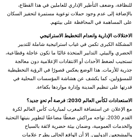
للنظافة، وضعف التأطير الإداري للعاملين في هذا القطاع،
بالإضافة إلى عدم وجود حملات توعوية مستمرة لتحفيز السكان
على المساهمة في المحافظة على بيئتهم.
الاختلالات الإدارية وانعدام التخطيط الاستراتيجي
المشكلة الكبرى تكمن في غياب استراتيجية شاملة للتدبير
الحضري والبيئي. التدابير المتخذة غالبًا ما تكون عاجلة وقطاعية،
تستجيب لضغط الأحداث أو الانتقادات الإعلامية دون معالجة
جذرية للأزمات. هذا الوضع يعكس قصورًا في الرؤية التخطيطية
للمسؤولين، كما يكشف عن هشاشة المؤسسات المحلية في
قدرتها على تنظيم المدينة وإدارة مواردها بكفاءة.
الاستعدادات لكأس العالم 2030: فرصة أم تحدٍ جديد؟
مع الإعلان عن استضافة المغرب لمباريات كأس العالم لكرة
القدم 2030، تواجه مراكش ضغطًا مضاعفًا لتطوير بنيتها التحتية
والخدمات العمومية، وضمان بيئة حضرية لائقة بالسياح
والمشجعين الدوليين. إلا أن الواقع الحالي يطرح علامات