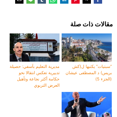
‏مقالات ذات صلة
“سبتيات” يكتبها ل(كش
مديرية التعليم بآسفي: حصيلة
بريس) د المصطفى عيشان
تدبيرية تعكس انتقالا نحو
(الجزء 5)
حكامة أكثر نجاعة وتأهيل
العرض التربوي