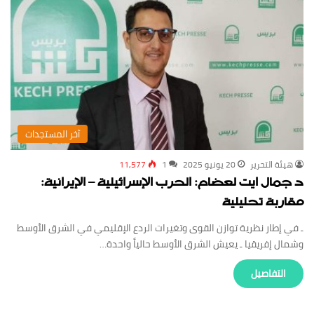
‏آخر المستجدات
‏هيئة ‏التحرير
20 يونيو 2025
1
11,577
د جمال ايت لعضام: الحرب الإسرائيلية – الإيرانية:
مقاربة تحليلية
ـ في إطار نظرية توازن القوى وتغيرات الردع الإقليمي في الشرق الأوسط
وشمال إفريقيا ـ يعيش الشرق الأوسط حالياً واحدة…
‏التفاصيل