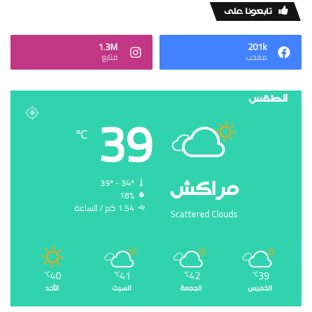
‏تابعونا على
1.3M
201k
‏معجب
‏متابع
الطقس
39
℃
‏مراكش
39º - 34º
18%
1.54 ‏كم / الساعة
Scattered Clouds
40
41
42
39
℃
℃
℃
℃
الخميس
الجمعة
السبت
الأحد