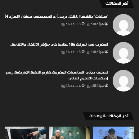
‏آخر المقالات
“سبتيات” يكتبها ل(كش بريس) د المصطفى عيشان (الجزء 4)
‏هيئة ‏التحرير
3 ساعات ‏تقريبا
المغرب في المرتبة 106 عالميا في مؤشر الانتقال والإقامة..
‏هيئة ‏التحرير
3 ساعات ‏تقريبا
تصنيف دولي: الجامعات المغربية خارج النخبة الإفريقية رغم
إصلاحات التعليم العالي
‏هيئة ‏التحرير
4 ساعات ‏تقريبا
‏آخر المقالات المعدلة