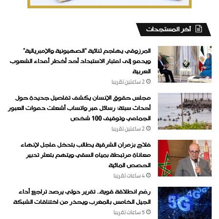
‏آخر المستجدات
المرزوقي يهاجم ثنائية “الصهيونية والإمبريالية”
ويدعو إلى اعتبار الاستبداد أحد أخطر أعداء الشعوب
العربية
2 ساعتين ‏تقريبا
مجلس حقوق الإنسان يكشف تفاصيل جديدة حول
أحداث سبتة: رسائل عبر واتساب أشعلت دعوات العبور
الجماعي وتوقيف 100 شخص
2 ساعتين ‏تقريبا
فلاح بزمران الشرقية يطالب بتدخل عاجل لإنهاء
معاناة مرتبطة بمياه السقي ويتهم بتعثر تدبير
الحصص المائية
4 ساعات ‏تقريبا
رغم انطلاقة قوية.. تقرير دولي يرصد تراجع أداء
الجيل الخامس بالمغرب ويحذر من اختناقات الشبكة
5 ساعات ‏تقريبا