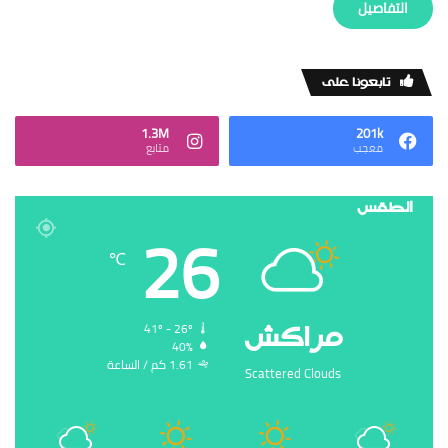
‏التفاصيل
‏تابعونا على
1.3M
201k
‏معجب
‏متابع
الطقس
26
℃
‏مراكش
41º - 26º
40%
1.61 ‏كم / الساعة
Scattered Clouds