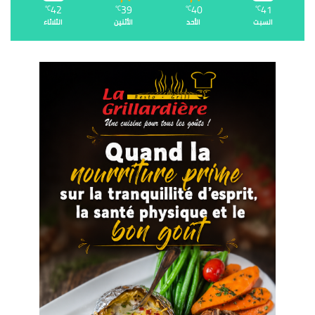
42
39
40
41
℃
℃
℃
℃
السبت
الأحد
الأثنين
الثلاثاء