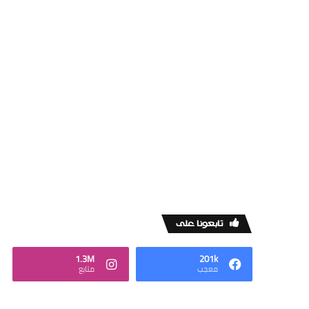
‏تابعونا على
1.3M
201k
‏معجب
‏متابع