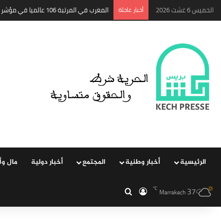
الخميس 6 غشت 2026
‏أخبار عاجلة
المغرب في المرتبة 106 عالميا في مؤشر الانتقال والإقامة..
الرئيسية
‏أخبار وطنية
المجتمع
‏أخبار دولية
مال وأ
37
℃
‏الدخول
بحث عن
Marrakech