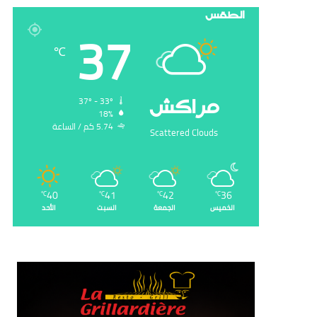
الطقس
37
℃
‏مراكش
37º - 33º
18%
5.74 ‏كم / الساعة
Scattered Clouds
40
41
42
36
℃
℃
℃
℃
الخميس
الجمعة
السبت
الأحد