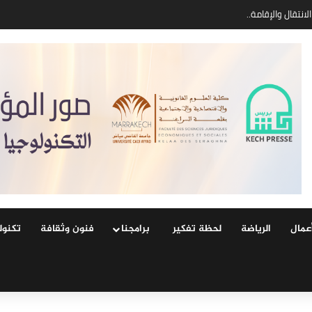
عمال
الرياضة
لحظة تفكير
‏ ‏برامجنا
فنون وثقافة
‏تكنول