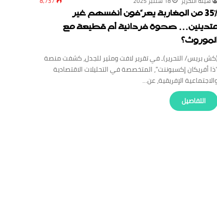
‏هيئة ‏التحرير
18 شتنبر 2025
8,737
35% من المغاربة يعرّفون أنفسهم غير
تدينين… صحوة فردانية أم قطيعة مع
لموروث؟
كش بريس/ التحرير)ـ في تقرير لافت ومثير للجدل، كشفت منصة
ذا أفريكان إكسبوننت”، المتخصصة في التحليلات الاقتصادية
الاجتماعية الإفريقية، عن…
‏التفاصيل