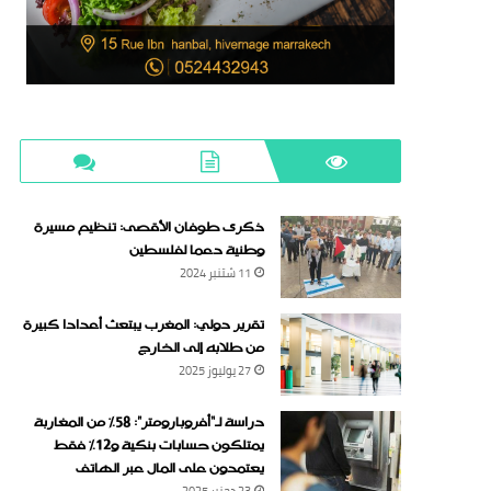
ذكرى طوفان الأقصى: تنظيم مسيرة
وطنية دعما لفلسطين
11 شتنبر 2024
تقرير دولي: المغرب يبتعث أعدادا كبيرة
من طلابه إلى الخارج
27 يوليوز 2025
دراسة لـ“أفروبارومتر”: 58٪ من المغاربة
يمتلكون حسابات بنكية و12٪ فقط
يعتمدون على المال عبر الهاتف
23 دجنبر 2025