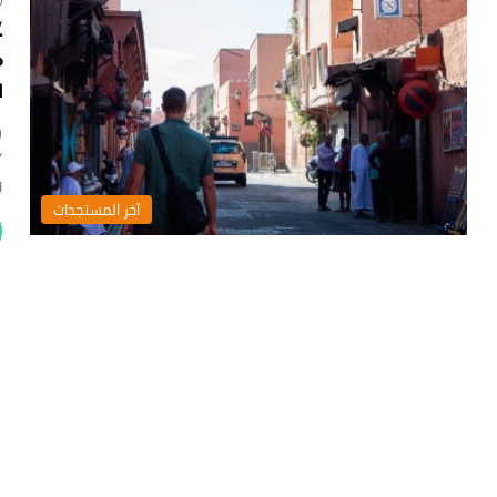
م
ا
(
“
و
‏آخر المستجدات