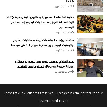
6 / 7 )
2 ساعتين ‏تقريبا
طلبة الأقسام التحضيرية يطالبون بآلية وطنية لإنقاذ
المقاعد الشاغرة بعد مباريات الولوج إلى مدارس
المهندسين
3 ساعات ‏تقريبا
منتدى رؤساء الجامعات يوضح خلفيات رسوم
«التوقيت الميسر» ويرفض تسييس النقاش حولها
4 ساعات ‏تقريبا
عبد السلام بوطيب يتوج في نيويورك بجائزة
«Pedron Peace Prize» للدبلوماسية الثقافية
20 ساعة ‏تقريبا
Kechpresse.com
| partenaire de:
© Copyright 2026, Tous droits réservés |
jasami car
and:
jasami