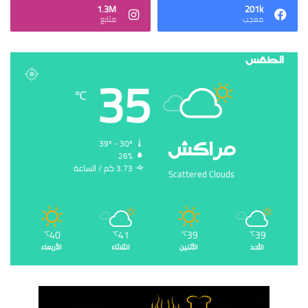
1.3M
201k
‏معجب
‏متابع
الطقس
35
℃
‏مراكش
39º - 30º
26%
3.73 ‏كم / الساعة
Scattered Clouds
40
41
39
39
℃
℃
℃
℃
الأحد
الأثنين
الثلاثاء
الأربعاء