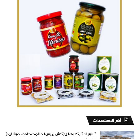
‏آخر المستجدات
“سبتيات” يكتبها ل(كش بريس) د المصطفى عيشان (