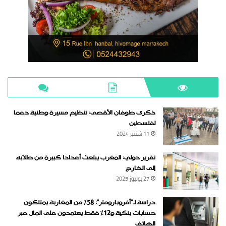
ذكرى طوفان الأقصى: تنظيم مسيرة وطنية دعما
لفلسطين
11 شتنبر 2024
تقرير دولي: المغرب يبتعث أعدادا كبيرة من طلابه
إلى الخارج
27 يوليوز 2025
دراسة لـ“أفروبارومتر”: 58٪ من المغاربة يمتلكون
حسابات بنكية و12٪ فقط يعتمدون على المال عبر
الهاتف