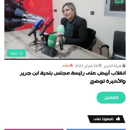
‏هيئة ‏التحرير
28 فبراير 2022
498
انقلاب أبيض على رئيسة مجلس بلدية ابن جرير
والأخيرة توضح
‏التفاصيل
‏تابعونا على