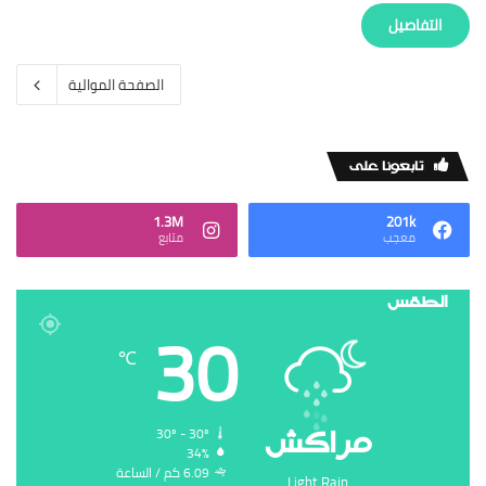
‏التفاصيل
‏الصفحة الموالية
‏تابعونا على
1.3M
201k
‏معجب
‏متابع
الطقس
30
℃
‏مراكش
30º - 30º
34%
6.09 ‏كم / الساعة
Light Rain