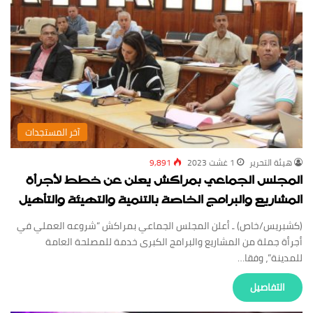
‏آخر المستجدات
‏هيئة ‏التحرير
1 غشت 2023
9,891
المجلس الجماعي بمراكش يعلن عن خطط لأجرأة
المشاريع والبرامج الخاصة بالتنمية والتهيئة والتأهيل
(كشبريس/خاص) ـ أعلن المجلس الجماعي بمراكش “شروعه العملي في
أجرأة جملة من المشاريع والبرامج الكبرى خدمة للمصلحة العامة
للمدينة”، وفقا…
‏التفاصيل