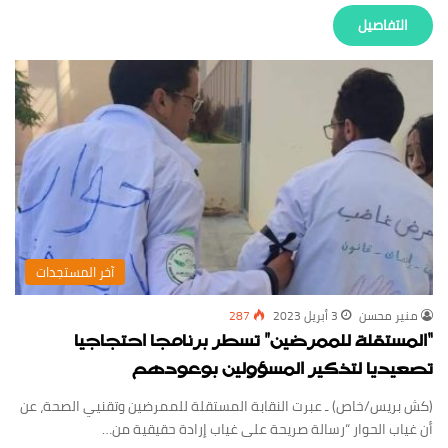
‏التفاصيل
‏آخر المستجدات
منير محسن
3 أبريل 2023
287
“المستقلة للممرضين” تسطر برنامجا احتجاجيا
تصعيديا لتذكير المسؤولين بوعودهم
(كش بريس/خاص) ـ عبرت النقابة المستقلة للممرضين وتقنيي الصحة، عن
أن غياب الحوار “رسالة صريحة على غياب إرادة حقيقية من…