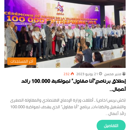
‏آخر المستجدات
منير محسن
21 يونيو 2023
232
إطلاق برنامج”أنا مقاول” لمواكبة 100.000 رائد
أعمال..
(كش بريس/خاص) ـ أطلقت وزارة الإدماج الاقتصادي والمقاولة الصغرى
والتشغيل والكفاءات، برنامج “أنا مقاول” الذي يهدف لمواكبة 100.000
رائد أعمال…
‏التفاصيل