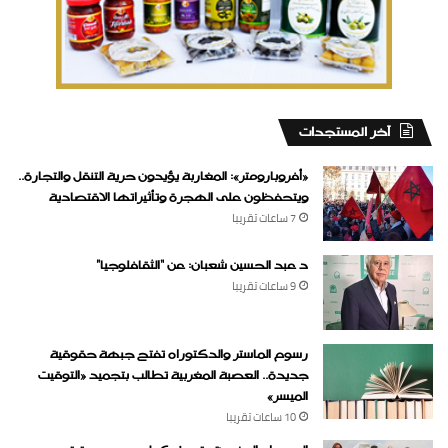
‏آخر المستجدات
«أفروبارومتر»: المغاربة يؤيدون حرية التنقل والتجارة..
ويتحفظون على الهجرة وتأثيراتها الاقتصادية
7 ساعات ‏تقريبا
د عبد الحسين شعبان: عن “الثقافلوجيا”
9 ساعات ‏تقريبا
رسوم الماستر والدكتوراه تفتح جبهة حقوقية
جديدة.. العصبة المغربية تطالب بتجميد «التوقيت
الميسر»
10 ساعات ‏تقريبا