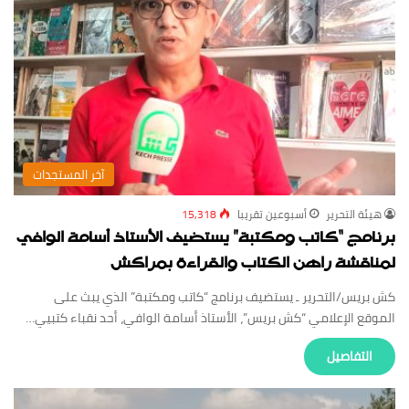
‏آخر المستجدات
‏هيئة ‏التحرير
أسبوعين ‏تقريبا
15,318
برنامج “كاتب ومكتبة” يستضيف الأستاذ أسامة الوافي
لمناقشة راهن الكتاب والقراءة بمراكش
كش بريس/التحرير ـ يستضيف برنامج “كاتب ومكتبة” الذي يبث على
الموقع الإعلامي “كش بريس”، الأستاذ أسامة الوافي، أحد نقباء كتبيي…
‏التفاصيل