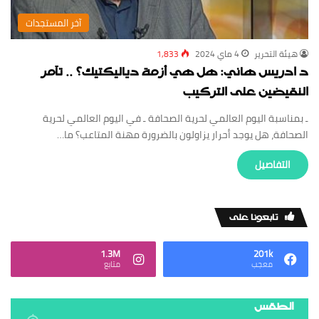
‏آخر المستجدات
‏هيئة ‏التحرير
4 ماي 2024
1,833
د ادريس هاني: هل هي أزمة دياليكتيك؟ .. تآمر
النقيضين على التركيب
ـ بمناسبة اليوم العالمي لحرية الصحافة ـ في اليوم العالمي لحرية
الصحافة، هل يوجد أحرار يزاولون بالضرورة مهنة المتاعب؟ ما…
‏التفاصيل
‏تابعونا على
1.3M
201k
‏معجب
‏متابع
الطقس