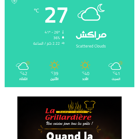
27
℃
‏مراكش
41º - 26º
36%
2.22 ‏كم / الساعة
Scattered Clouds
42
39
40
41
℃
℃
℃
℃
السبت
الأحد
الأثنين
الثلاثاء