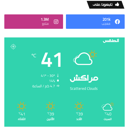
‏تابعونا على
1.3M
201k
‏معجب
‏متابع
الطقس
41
℃
‏مراكش
41º - 30º
14%
4.7 ‏كم / الساعة
Scattered Clouds
41
39
39
40
℃
℃
℃
℃
السبت
الأحد
الأثنين
الثلاثاء