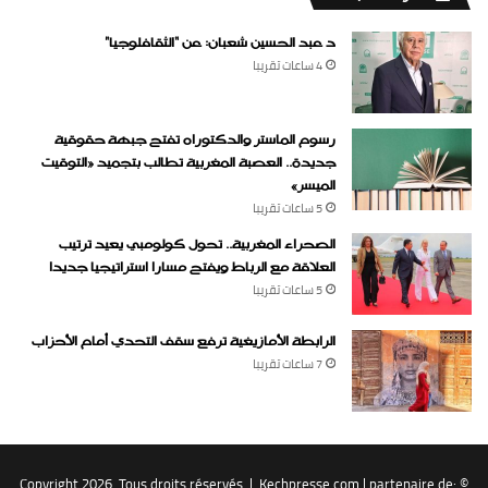
د عبد الحسين شعبان: عن “الثقافلوجيا”
4 ساعات ‏تقريبا
رسوم الماستر والدكتوراه تفتح جبهة حقوقية
جديدة.. العصبة المغربية تطالب بتجميد «التوقيت
الميسر»
5 ساعات ‏تقريبا
الصحراء المغربية.. تحول كولومبي يعيد ترتيب
العلاقة مع الرباط ويفتح مسارا استراتيجيا جديدا
5 ساعات ‏تقريبا
الرابطة الأمازيغية ترفع سقف التحدي أمام الأحزاب
7 ساعات ‏تقريبا
Kechpresse.com
| partenaire de:
© Copyright 2026, Tous droits réservés |