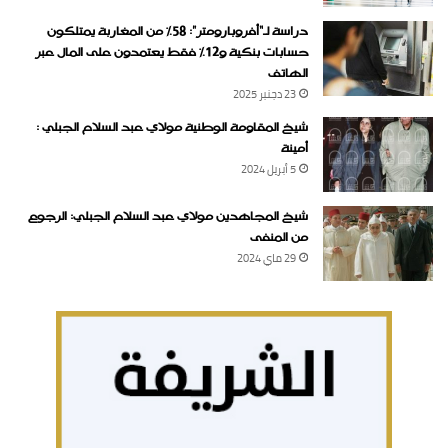
دراسة لـ“أفروبارومتر”: 58٪ من المغاربة يمتلكون
حسابات بنكية و12٪ فقط يعتمدون على المال عبر
الهاتف
23 دجنبر 2025
شيخ المقاومة الوطنية مولاي عبد السلام الجبلي :
أمينة
5 أبريل 2024
شيخ المجاهدين مولاي عبد السلام الجبلي: الرجوع
من المنفى
29 ماي 2024