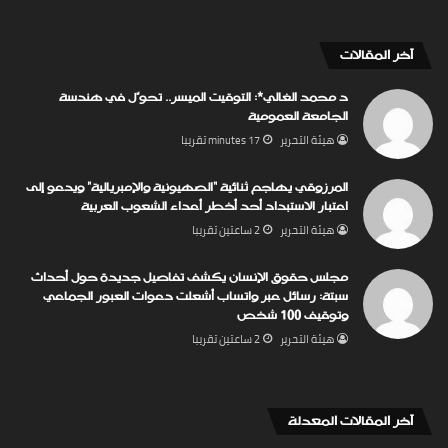
‏آخر المقالات
د محمد الغالي*: التوقيت الميسر.. تحوّل في هندسة
الجامعة العمومية
‏هيئة ‏التحرير
17 minutes ‏تقريبا
المرزوقي يهاجم ثنائية “الصهيونية والإمبريالية” ويدعو إلى
اعتبار الاستبداد أحد أخطر أعداء الشعوب العربية
‏هيئة ‏التحرير
2 ساعتين ‏تقريبا
مجلس حقوق الإنسان يكشف تفاصيل جديدة حول أحداث
سبتة: رسائل عبر واتساب أشعلت دعوات العبور الجماعي
وتوقيف 100 شخص
‏هيئة ‏التحرير
2 ساعتين ‏تقريبا
‏آخر المقالات المعدلة