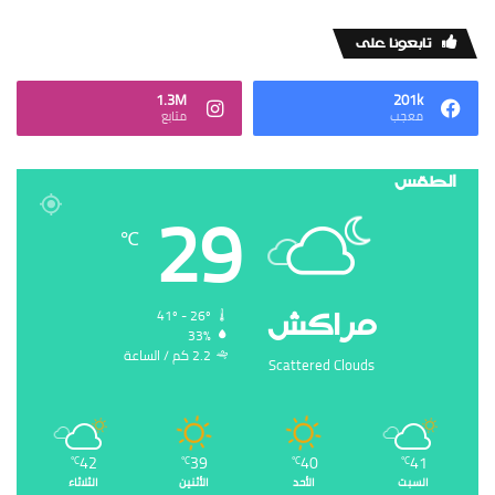
‏تابعونا على
1.3M
201k
‏معجب
‏متابع
الطقس
29
℃
‏مراكش
41º - 26º
33%
2.2 ‏كم / الساعة
Scattered Clouds
42
39
40
41
℃
℃
℃
℃
السبت
الأحد
الأثنين
الثلاثاء