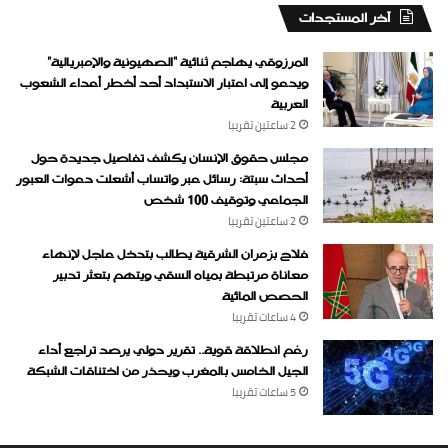
‏آخر المستجدات
المرزوقي يهاجم ثنائية “الصهيونية والإمبريالية”
ويدعو إلى اعتبار الاستبداد أحد أخطر أعداء الشعوب
العربية
2 ساعتين ‏تقريبا
مجلس حقوق الإنسان يكشف تفاصيل جديدة حول
أحداث سبتة: رسائل عبر واتساب أشعلت دعوات العبور
الجماعي وتوقيف 100 شخص
2 ساعتين ‏تقريبا
فلاح بزمران الشرقية يطالب بتدخل عاجل لإنهاء
معاناة مرتبطة بمياه السقي ويتهم بتعثر تدبير
الحصص المائية
4 ساعات ‏تقريبا
رغم انطلاقة قوية.. تقرير دولي يرصد تراجع أداء
الجيل الخامس بالمغرب ويحذر من اختناقات الشبكة
5 ساعات ‏تقريبا