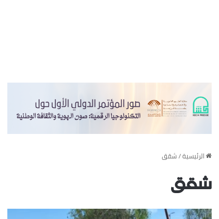
‏الرئيسية
/
شقق
شقق