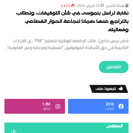
‏هيئة ‏التحرير
23 فبراير 2024
4,623
نقابة تراسل بنموسى في شأن التوقيفات، وتطالب
بالتراجع عنها ضمانا لنجاعة الحوار القطاعي
وفعاليته
(كش بريس/خاص) ـ قالت الجامعة الوطنية للتعليم “FNE” ، إن القرارات
التأديبية في حق الأساتذة الموقوفين، “تعسفية ومجحفة وغير القانونية”،
…
‏التفاصيل
‏تابعونا على
1.3M
201k
‏معجب
‏متابع
الطقس