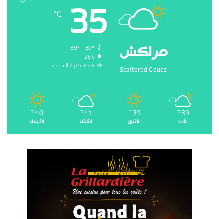
35
℃
‏مراكش
39º - 30º
26%
3.73 ‏كم / الساعة
Scattered Clouds
40
41
39
39
℃
℃
℃
℃
الأحد
الأثنين
الثلاثاء
الأربعاء