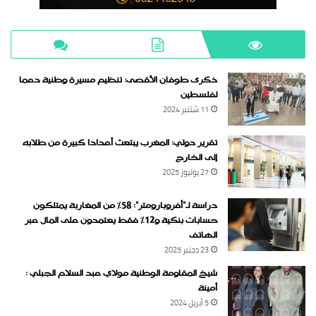
ذكرى طوفان الأقصى: تنظيم مسيرة وطنية دعما
لفلسطين
11 شتنبر 2024
تقرير دولي: المغرب يبتعث أعدادا كبيرة من طلابه
إلى الخارج
27 يوليوز 2025
دراسة لـ“أفروبارومتر”: 58٪ من المغاربة يمتلكون
حسابات بنكية و12٪ فقط يعتمدون على المال عبر
الهاتف
23 دجنبر 2025
شيخ المقاومة الوطنية مولاي عبد السلام الجبلي :
أمينة
5 أبريل 2024