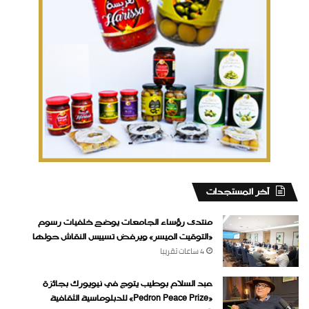
‏آخر المستجدات
منتدى رؤساء الجامعات يوضح خلفيات رسوم
«التوقيت الميسر» ويرفض تسييس النقاش حولها
4 ساعات ‏تقريبا
عبد السلام بوطيب يتوج في نيويورك بجائزة
«Pedron Peace Prize» للدبلوماسية الثقافية