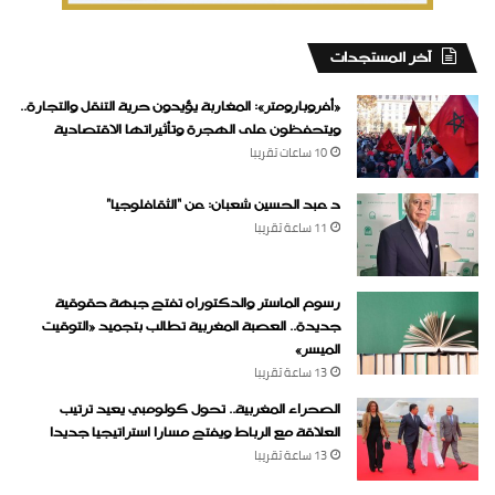
‏آخر المستجدات
«أفروبارومتر»: المغاربة يؤيدون حرية التنقل والتجارة..
ويتحفظون على الهجرة وتأثيراتها الاقتصادية
10 ساعات ‏تقريبا
د عبد الحسين شعبان: عن “الثقافلوجيا”
11 ساعة ‏تقريبا
رسوم الماستر والدكتوراه تفتح جبهة حقوقية
جديدة.. العصبة المغربية تطالب بتجميد «التوقيت
الميسر»
13 ساعة ‏تقريبا
الصحراء المغربية.. تحول كولومبي يعيد ترتيب
العلاقة مع الرباط ويفتح مسارا استراتيجيا جديدا
13 ساعة ‏تقريبا