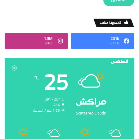
‏تابعونا على
1.3M
201k
‏معجب
‏متابع
الطقس
25
℃
‏مراكش
39º - 25º
46%
1.83 ‏كم / الساعة
Scattered Clouds