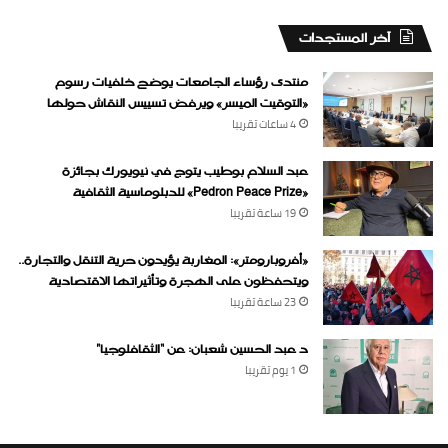
‏آخر المستجدات
منتدى رؤساء الجامعات يوضح خلفيات رسوم
«التوقيت الميسر» ويرفض تسييس النقاش حولها
4 ساعات ‏تقريبا
عبد السلام بوطيب يتوج في نيويورك بجائزة
«Pedron Peace Prize» للدبلوماسية الثقافية
19 ساعة ‏تقريبا
«أفروبارومتر»: المغاربة يؤيدون حرية التنقل والتجارة..
ويتحفظون على الهجرة وتأثيراتها الاقتصادية
23 ساعة ‏تقريبا
د عبد الحسين شعبان: عن “الثقافلوجيا”
1 يوم ‏تقريبا