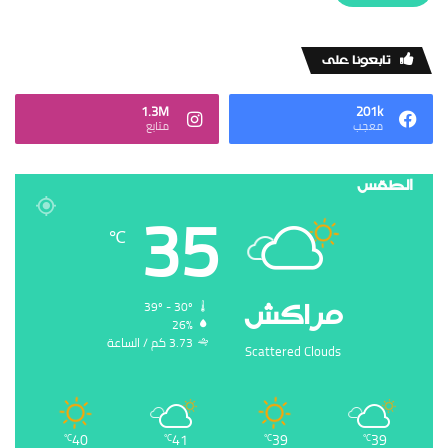
‏تابعونا على
1.3M
201k
‏معجب
‏متابع
الطقس
35
℃
‏مراكش
39º - 30º
26%
3.73 ‏كم / الساعة
Scattered Clouds
40
41
39
39
℃
℃
℃
℃