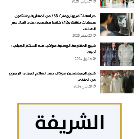
27 يوليوز 2025
دراسة لـ“أفروبارومتر”: 58٪ من المغاربة يمتلكون
حسابات بنكية و12٪ فقط يعتمدون على المال عبر
الهاتف
23 دجنبر 2025
شيخ المقاومة الوطنية مولاي عبد السلام الجبلي :
أمينة
5 أبريل 2024
شيخ المجاهدين مولاي عبد السلام الجبلي: الرجوع
من المنفى
29 ماي 2024