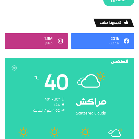
‏تابعونا على
1.3M
201k
‏معجب
‏متابع
الطقس
40
℃
‏مراكش
40º - 30º
14%
4.02 ‏كم / الساعة
Scattered Clouds