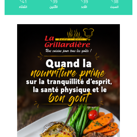
41
39
39
38
℃
℃
℃
℃
السبت
الأحد
الأثنين
الثلاثاء