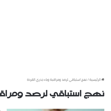
‏الرئيسية
/
نهج استباقي لرصد ومراقبة وباء جدري القردة
نهج استباقي لرصد ومراقب