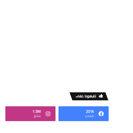
‏تابعونا على
1.3M
201k
‏معجب
‏متابع