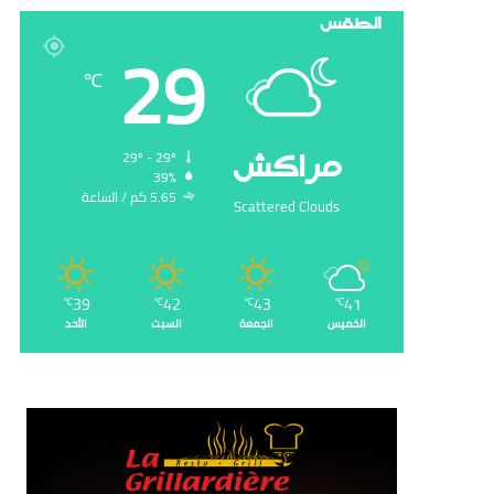
الطقس
29
℃
‏مراكش
29º - 29º
39%
5.65 ‏كم / الساعة
Scattered Clouds
39
42
43
41
℃
℃
℃
℃
الخميس
الجمعة
السبت
الأحد