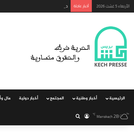
الأربعاء 5 غشت 2026
‏أخبار عاجلة
د امحمد مالكي: العدالة بلسم الحرية
الرئيسية
‏أخبار وطنية
المجتمع
‏أخبار دولية
مال وأ
28
℃
‏الدخول
بحث عن
Marrakech