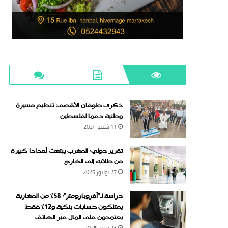
ذكرى طوفان الأقصى: تنظيم مسيرة
وطنية دعما لفلسطين
11 شتنبر 2024
تقرير دولي: المغرب يبتعث أعدادا كبيرة
من طلابه إلى الخارج
27 يوليوز 2025
دراسة لـ“أفروبارومتر”: 58٪ من المغاربة
يمتلكون حسابات بنكية و12٪ فقط
يعتمدون على المال عبر الهاتف
23 دجنبر 2025