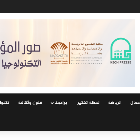
عمال
الرياضة
لحظة تفكير
‏ ‏برامجنا
فنون وثقافة
‏تكنول