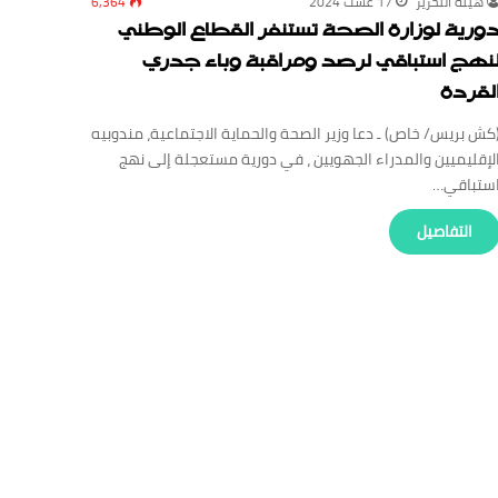
‏هيئة ‏التحرير
17 غشت 2024
6,364
ورية لوزارة الصحة تستنفر القطاع الوطني
نهج استباقي لرصد ومراقبة وباء جدري
لقردة
كش بريس/ خاص) ـ دعا وزير الصحة والحماية الاجتماعية، مندوبيه
لإقليميين والمدراء الجهويين ، في دورية مستعجلة إلى نهج
ستباقي…
‏التفاصيل