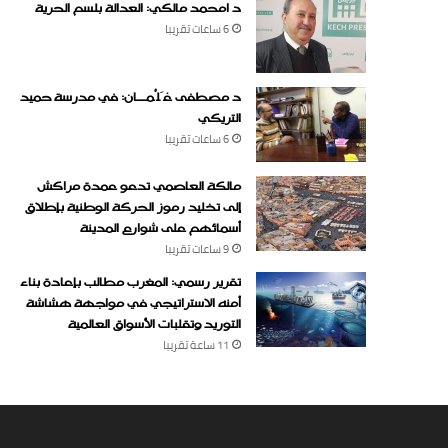
د امحمد مالكي: العدالة بلسم الحرية
6 ساعات ‏تقريبا
د مصطفى غَلْمـــان: في مدرسة حميد
التريكي
6 ساعات ‏تقريبا
مالكة العاصمي تدعو عمدة مراكش
إلى تخليد رموز الحركة الوطنية بإطلاق
أسمائهم على شوارع المدينة
9 ساعات ‏تقريبا
تقرير رسمي: المغرب مطالب بإعادة بناء
أمنه الاستراتيجي في مواجهة هشاشة
التوريد وتقلبات الأسواق العالمية
11 ساعة ‏تقريبا