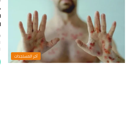
د
ل
ا
(
ا
ا
‏آخر المستجدات