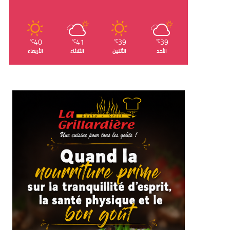
40
41
39
39
℃
℃
℃
℃
الأحد
الأثنين
الثلاثاء
الأربعاء