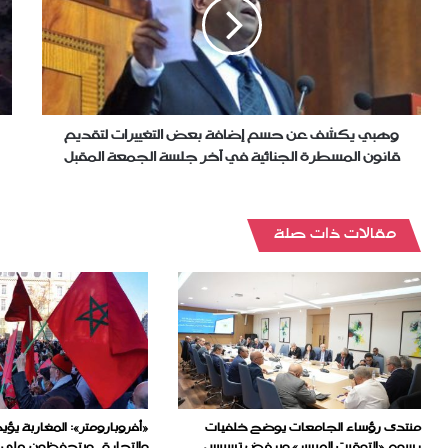
حسم
ولا
إضافة
يش
بعض
بال
التغييرات
الم
لتقديم
لا
قانون
مون
المسطرة
22
وهبي يكشف عن حسم إضافة بعض التغييرات لتقديم
الجنائية
في
قانون المسطرة الجنائية في آخر جلسة الجمعة المقبل
في
قط
آخر
جلسة
‏مقالات ذات صلة
الجمعة
المقبل
منتدى رؤساء الجامعات يوضح خلفيات
«أفروبارومتر»: المغاربة يؤي
رسوم «التوقيت الميسر» ويرفض تسييس
والتجارة.. ويتحفظون على