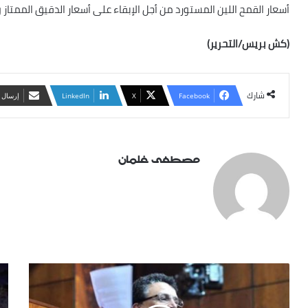
أسعار القمح اللين المستورد من أجل الإبقاء على أسعار الدقيق الممتاز 
(كش بريس/التحرير)
شارك
Facebook
X
LinkedIn
‏إرسال 
مصطفى ‏غلمان
وهبي
سف
يكشف
دو
عن
أور