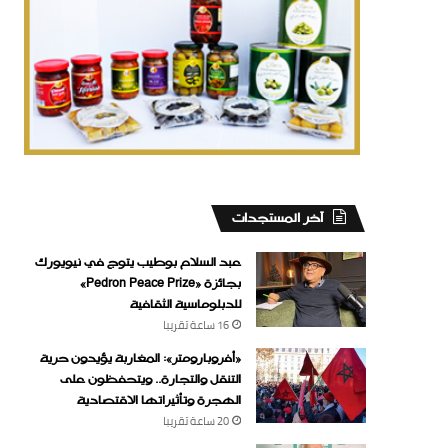
‏آخر المستجدات
عبد السلام بوطيب يتوج في نيويورك
بجائزة «Pedron Peace Prize»
للدبلوماسية الثقافية
16 ساعة ‏تقريبا
«أفروبارومتر»: المغاربة يؤيدون حرية
التنقل والتجارة.. ويتحفظون على
الهجرة وتأثيراتها الاقتصادية
20 ساعة ‏تقريبا