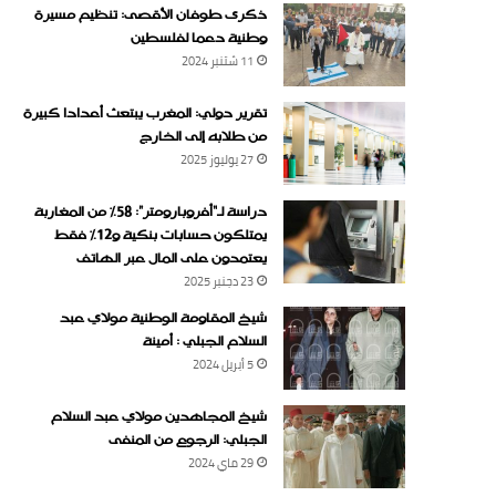
ذكرى طوفان الأقصى: تنظيم مسيرة
وطنية دعما لفلسطين
11 شتنبر 2024
تقرير دولي: المغرب يبتعث أعدادا كبيرة
من طلابه إلى الخارج
27 يوليوز 2025
دراسة لـ“أفروبارومتر”: 58٪ من المغاربة
يمتلكون حسابات بنكية و12٪ فقط
يعتمدون على المال عبر الهاتف
23 دجنبر 2025
شيخ المقاومة الوطنية مولاي عبد
السلام الجبلي : أمينة
5 أبريل 2024
شيخ المجاهدين مولاي عبد السلام
الجبلي: الرجوع من المنفى
29 ماي 2024