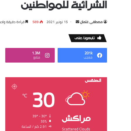
الشرائية للمواطنين
Send
مصطفى ‏غلمان
15 نونبر 2021
589
قراءة دقيقة واحد
an
email
‏تابعونا على
1.3M
201k
‏معجب
‏متابع
الطقس
30
℃
‏مراكش
39º - 30º
35%
2.91 ‏كم / الساعة
Scattered Clouds