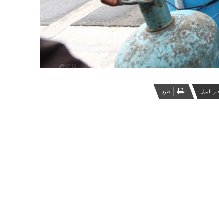
بر الميل
‏طبع