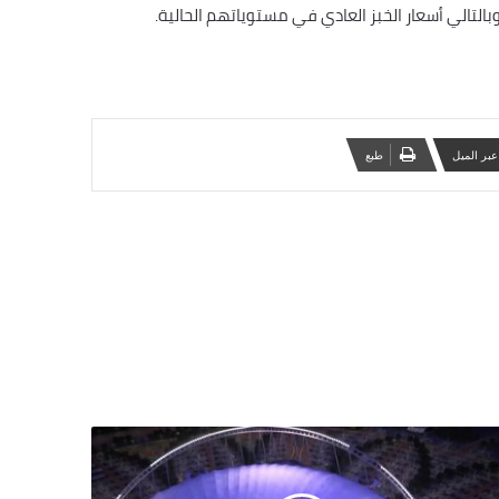
وبالتالي أسعار الخبز العادي في مستوياتهم الحالية.
عبر الميل
‏طبع
راء
ل
بية