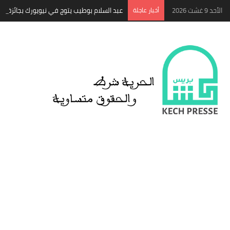
الأحد 9 غشت 2026
‏أخبار عاجلة
عبد السلام بوطيب يتوج في نيويورك بجائزة «Pedron Peace Prize» للدبلوماسية الثقافية