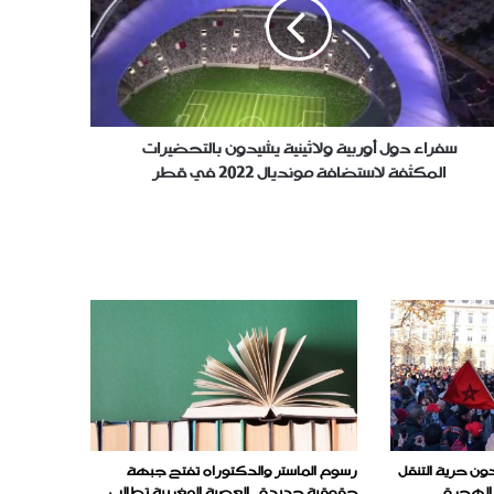
ثينية
يدون
تحضيرات
كثفة
ستضافة
ديال
20
سفراء دول أوربية ولاثينية يشيدون بالتحضيرات
المكثفة لاستضافة مونديال 2022 في قطر
ر
دون حرية التنقل
رسوم الماستر والدكتوراه تفتح جبهة
 الهجرة
حقوقية جديدة.. العصبة المغربية تطالب